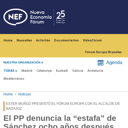
Skip to main content
Navegación principal
Home
Nouvelles
Activités
Documentation
Videofórum
Fórum Europa Bruselas
Menú noticias
Agenda
NUESTRA ORGANIZACIÓN
TODAS
Madrid
Catalunya
Euskadi
Galicia
Andalucía
Mediterráneo
Home
Noticias
ESTER MUÑOZ PRESENTÓ EL FÓRUM EUROPA CON EL ALCALDE DE
BADAJOZ
El PP denuncia la “estafa” de
Sánchez ocho años después