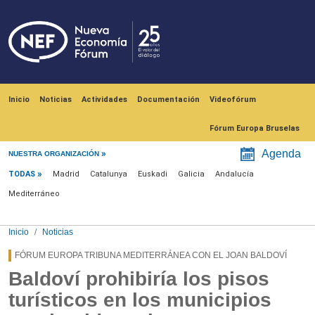
Pasar al contenido principal
Navegación principal
Inicio
Noticias
Actividades
Documentación
Videofórum
Fórum Europa Bruselas
Menú noticias
Agenda
NUESTRA ORGANIZACIÓN
TODAS
Madrid
Catalunya
Euskadi
Galicia
Andalucía
Mediterráneo
Inicio
Noticias
FÓRUM EUROPA TRIBUNA MEDITERRÁNEA CON EL JOAN BALDOVÍ
Baldoví prohibiría los pisos
turísticos en los municipios