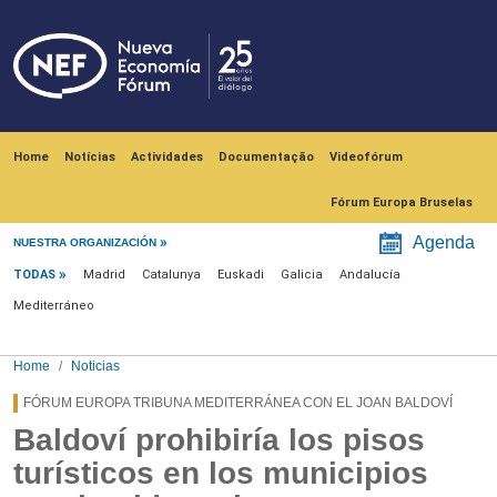
Skip to main content
Navegación principal
Home
Notícias
Actividades
Documentação
Videofórum
Fórum Europa Bruselas
Menú noticias
Agenda
NUESTRA ORGANIZACIÓN
TODAS
Madrid
Catalunya
Euskadi
Galicia
Andalucía
Mediterráneo
Home
Noticias
FÓRUM EUROPA TRIBUNA MEDITERRÁNEA CON EL JOAN BALDOVÍ
Baldoví prohibiría los pisos
turísticos en los municipios