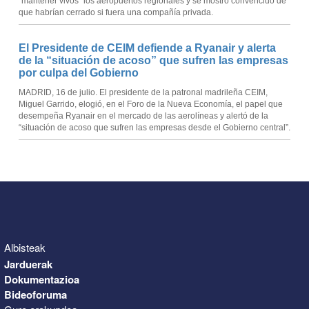
“mantener vivos” los aeropuertos regionales y se mostró convencido de
que habrían cerrado si fuera una compañía privada.
El Presidente de CEIM defiende a Ryanair y alerta
de la “situación de acoso” que sufren las empresas
por culpa del Gobierno
MADRID, 16 de julio. El presidente de la patronal madrileña CEIM,
Miguel Garrido, elogió, en el Foro de la Nueva Economía, el papel que
desempeña Ryanair en el mercado de las aerolíneas y alertó de la
“situación de acoso que sufren las empresas desde el Gobierno central”.
Albisteak
Jarduerak
Dokumentazioa
Bideoforuma