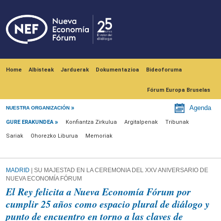
Skip to main content
Navegación principal
Home
Albisteak
Jarduerak
Dokumentazioa
Bideoforuma
Fórum Europa Bruselas
Gure erakundea
Agenda
NUESTRA ORGANIZACIÓN
GURE ERAKUNDEA
Konfiantza Zirkulua
Argitalpenak
Tribunak
Sariak
Ohorezko Liburua
Memoriak
MADRID
| SU MAJESTAD EN LA CEREMONIA DEL XXV ANIVERSARIO DE
NUEVA ECONOMÍA FÓRUM
El Rey felicita a Nueva Economía Fórum por
cumplir 25 años como espacio plural de diálogo y
punto de encuentro en torno a las claves de