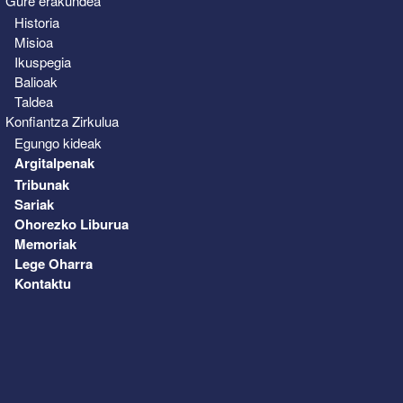
Gure erakundea
Historia
Misioa
Ikuspegia
Balioak
Taldea
Konfiantza Zirkulua
Egungo kideak
Argitalpenak
Tribunak
Sariak
Ohorezko Liburua
Memoriak
Lege Oharra
Kontaktu