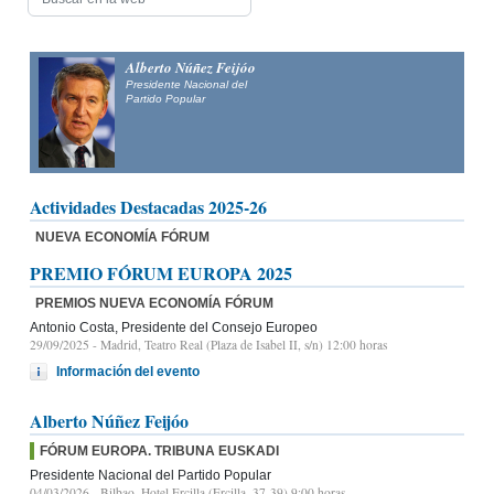
Alfonso Fernández
Mañueco
Presidente del Partido Popular de Castilla y León y candidato
a la Presidencia de la Junta de Castilla y León
Actividades Destacadas 2025-26
NUEVA ECONOMÍA FÓRUM
PREMIO FÓRUM EUROPA 2025
PREMIOS NUEVA ECONOMÍA FÓRUM
Antonio Costa, Presidente del Consejo Europeo
29/09/2025
- Madrid, Teatro Real (Plaza de Isabel II, s/n) 12:00 horas
Información del evento
Alberto Núñez Feijóo
FÓRUM EUROPA. TRIBUNA EUSKADI
Presidente Nacional del Partido Popular
04/03/2026
- Bilbao, Hotel Ercilla (Ercilla, 37-39) 9:00 horas