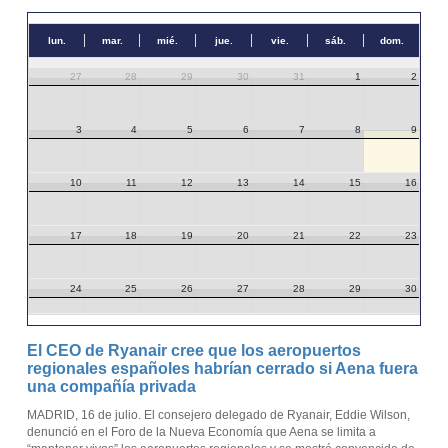
lun.
mar.
mié.
jue.
vie.
sáb.
dom.
27
28
29
30
31
1
2
3
4
5
6
7
8
9
10
11
12
13
14
15
16
17
18
19
20
21
22
23
24
25
26
27
28
29
30
31
1
2
3
4
5
6
El CEO de Ryanair cree que los aeropuertos
regionales españoles habrían cerrado si Aena fuera
una compañía privada
MADRID, 16 de julio. El consejero delegado de Ryanair, Eddie Wilson,
denunció en el Foro de la Nueva Economía que Aena se limita a