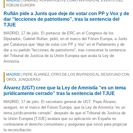
MADRID
| GABRIEL RUFIÁN ASISTE COMO INVITADO AL EVENTO DEL
FÓRUM EUROPA
Rufián pide a Junts que deje de votar con PP y Vox y de
dar “lecciones de patriotismo”, tras la sentencia del
TJUE
MADRID, 17 de julio. El portavoz de ERC en el Congreso de los
Diputados, Gabriel Rufian, pidió, en el marco del Fórum Europa, a Junts
per Catalunya que “deje de votar con PP y Vox” en el Parlamento y de
dar a su partido “lecciones de patriotismo”, tras conocerse la sentencia
del Tribunal de Justicia de la Unión Europea que avala la Ley de
Amnistía.
MADRID
| PEPE ÁLVAREZ, OTRO DE LOS INVITADOS AL DESAYUNO CON
ORIOL JUNQUERAS
Álvarez (UGT) cree que la Ley de Amnistía “es un tema
jurídicamente cerrado” tras la sentencia del TJUE
MADRID, 17 de julio. El secretario general de UGT, Pepe Álvarez,
aseguró, en el marco del Fórum Europa, que la Ley de Amnistía “es un
tema jurídicamente cerrado”, después de que el Tribunal de Justicia de
la Unión Europea (TJUE) avalara que su aplicación en España no
contraviene el derecho comunitario y asegurara que sirvió para propiciar
la reconciliación.