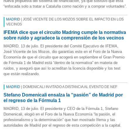
nueva propuesta del sistema de financiación, ya que sostuvo que está
“enfocada solo a tratar a Cataluña como nación y a comprar voluntades”.
MADRID
| JOSÉ VICENTE DE LOS MOZOS SOBRE EL IMPACTO EN LOS
VECINOS
IFEMA dice que el circuito Madring cumple la normativa
sobre ruido y agradece la comprensión de los vecinos
MADRID, 13 de julio. El presidente del Comité Ejecutivo de IFEMA,
José Vicente de los Mozos, dio garantías este en el Foro de la Nueva
Economía de que el circuito que acogerá en septiembre el Gran Premio
de Fórmula 1 de Madrid está “dentro de la normativa” en materia de
ruidos, y aseguró que así lo acreditan la licencia disponible y los test
que están realizando.
MADRID
| DOMENICALI INVITADO A DISTANCIA AL EVENTO DE NEF
Stefano Domenicali ensalza la “pasión” de Madrid por
el regreso de la Fórmula 1
MADRID, 13 de julio. El presidente y CEO de la Fórmula 1, Stefano
Domenicali, elogió en el Foro de la Nueva Economía “la pasión, el
profesionalismo y la determinación” que han mostrado Ifema y las
autoridades de Madrid por el regreso de esta competición a la capital.