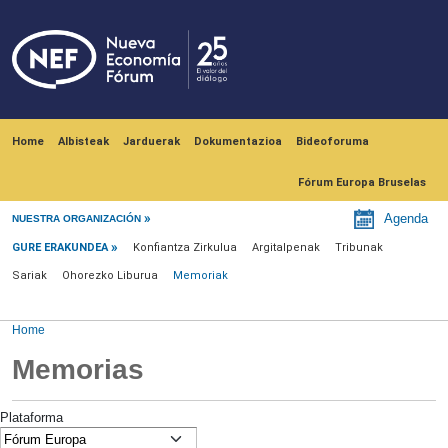
Skip to main content
Navegación principal
Home
Albisteak
Jarduerak
Dokumentazioa
Bideoforuma
Fórum Europa Bruselas
Gure erakundea
Agenda
NUESTRA ORGANIZACIÓN
GURE ERAKUNDEA
Konfiantza Zirkulua
Argitalpenak
Tribunak
Sariak
Ohorezko Liburua
Memoriak
Home
Memorias
Plataforma