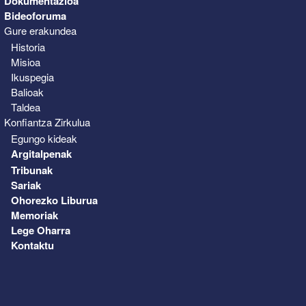
Dokumentazioa
Bideoforuma
Gure erakundea
Historia
Misioa
Ikuspegia
Balioak
Taldea
Konfiantza Zirkulua
Egungo kideak
Argitalpenak
Tribunak
Sariak
Ohorezko Liburua
Memoriak
Lege Oharra
Kontaktu