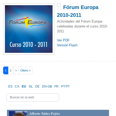
Fórum Europa
2010-2011
Actividades del Fórum Europa
celebradas durante el curso 2010-
2011
Ver PDF
Versión Flash
Pagination
Next page
Last page
1
2
››
Último »
ES
CA
EU
GL
DE
EN-GB
FR
PT-PT
Alberto Núñez Feijóo