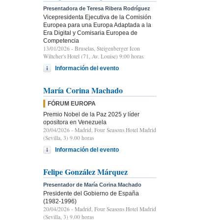
Presentadora de Teresa Ribera Rodríguez
Vicepresidenta Ejecutiva de la Comisión
Europea para una Europa Adaptada a la
Era Digital y Comisaria Europea de
Competencia
13/01/2026
- Bruselas, Steigenberger Icon
Wiltcher's Hotel (71, Av. Louise) 9:00 horas
Información del evento
María Corina Machado
FÓRUM EUROPA
Premio Nobel de la Paz 2025 y líder
opositora en Venezuela
20/04/2026
- Madrid, Four Seasons Hotel Madrid
(Sevilla, 3) 9.00 horas
Información del evento
Felipe González Márquez
Presentador de María Corina Machado
Presidente del Gobierno de España
(1982-1996)
20/04/2026
- Madrid, Four Seasons Hotel Madrid
(Sevilla, 3) 9.00 horas