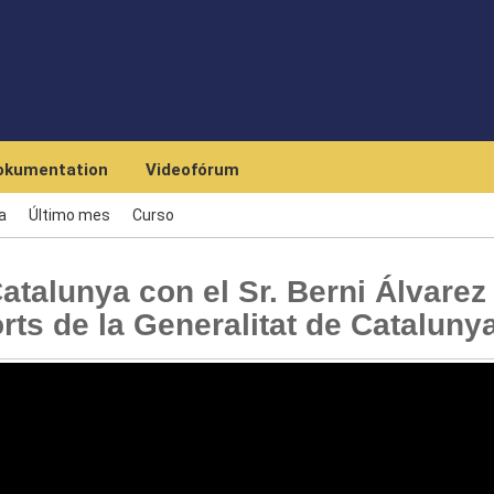
Skip to main content
okumentation
Videofórum
a
Último mes
Curso
talunya con el Sr. Berni Álvarez
rts de la Generalitat de Cataluny