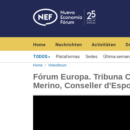
Navegación principal
Home
Nachrichten
Activitäten
D
Videofórum
TODOS
Plataformas
Sedes
Última seman
Home
Videofórum
Fórum Europa. Tribuna Ca
Merino, Conseller d'Espo