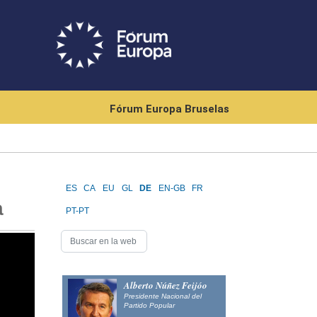
Fórum Europa Bruselas
ES
CA
EU
GL
DE
EN-GB
FR
a
PT-PT
Alberto Núñez Feijóo
Presidente Nacional del
Partido Popular