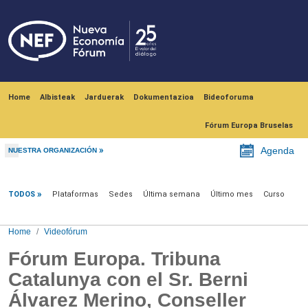
Skip to main content
Navegación principal
Home
Albisteak
Jarduerak
Dokumentazioa
Bideoforuma
Fórum Europa Bruselas
Agenda
NUESTRA ORGANIZACIÓN
Videofórum
TODOS
Plataformas
Sedes
Última semana
Último mes
Curso
Home
Videofórum
Fórum Europa. Tribuna
Catalunya con el Sr. Berni
Álvarez Merino, Conseller