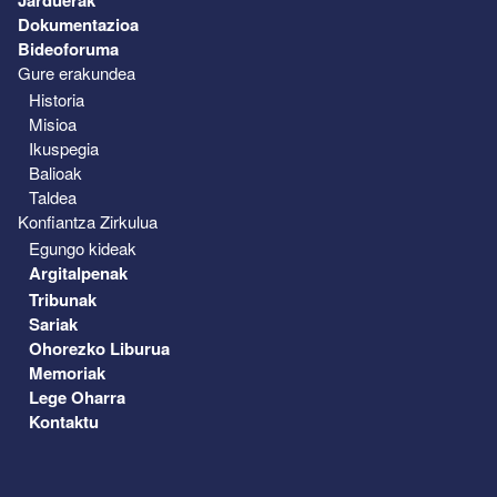
Dokumentazioa
Bideoforuma
Gure erakundea
Historia
Misioa
Ikuspegia
Balioak
Taldea
Konfiantza Zirkulua
Egungo kideak
Argitalpenak
Tribunak
Sariak
Ohorezko Liburua
Memoriak
Lege Oharra
Kontaktu