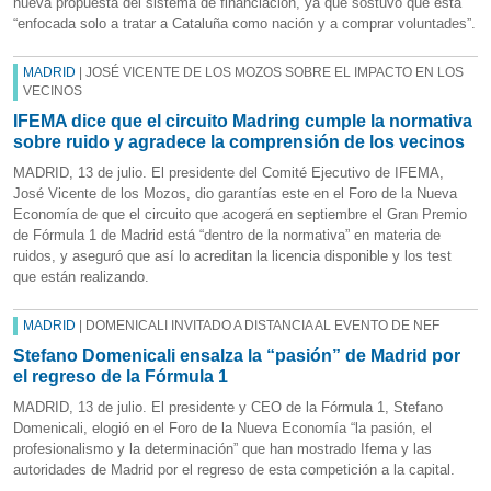
nueva propuesta del sistema de financiación, ya que sostuvo que está
“enfocada solo a tratar a Cataluña como nación y a comprar voluntades”.
MADRID
| JOSÉ VICENTE DE LOS MOZOS SOBRE EL IMPACTO EN LOS
VECINOS
IFEMA dice que el circuito Madring cumple la normativa
sobre ruido y agradece la comprensión de los vecinos
MADRID, 13 de julio. El presidente del Comité Ejecutivo de IFEMA,
José Vicente de los Mozos, dio garantías este en el Foro de la Nueva
Economía de que el circuito que acogerá en septiembre el Gran Premio
de Fórmula 1 de Madrid está “dentro de la normativa” en materia de
ruidos, y aseguró que así lo acreditan la licencia disponible y los test
que están realizando.
MADRID
| DOMENICALI INVITADO A DISTANCIA AL EVENTO DE NEF
Stefano Domenicali ensalza la “pasión” de Madrid por
el regreso de la Fórmula 1
MADRID, 13 de julio. El presidente y CEO de la Fórmula 1, Stefano
Domenicali, elogió en el Foro de la Nueva Economía “la pasión, el
profesionalismo y la determinación” que han mostrado Ifema y las
autoridades de Madrid por el regreso de esta competición a la capital.