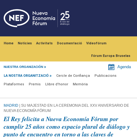
Skip to main content
Navegación principal
Home
Notícies
Activitats
Documentació
Videofórum
Fórum Europa Bruselas
La nostra organització
Agenda
NUESTRA ORGANIZACIÓN
LA NOSTRA ORGANITZACIÓ
Cercle de Confiança
Publicacions
Plataformes
Premis
Llibre d'honor
Memòria
MADRID
| SU MAJESTAD EN LA CEREMONIA DEL XXV ANIVERSARIO DE
NUEVA ECONOMÍA FÓRUM
El Rey felicita a Nueva Economía Fórum por
cumplir 25 años como espacio plural de diálogo y
punto de encuentro en torno a las claves de