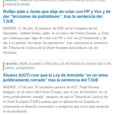
MADRID
| GABRIEL RUFIÁN ASISTE COMO INVITADO AL EVENTO DEL
FÓRUM EUROPA
Rufián pide a Junts que deje de votar con PP y Vox y de
dar “lecciones de patriotismo”, tras la sentencia del
TJUE
MADRID, 17 de julio. El portavoz de ERC en el Congreso de los
Diputados, Gabriel Rufian, pidió, en el marco del Fórum Europa, a Junts
per Catalunya que “deje de votar con PP y Vox” en el Parlamento y de
dar a su partido “lecciones de patriotismo”, tras conocerse la sentencia
del Tribunal de Justicia de la Unión Europea que avala la Ley de
Amnistía.
MADRID
| PEPE ÁLVAREZ, OTRO DE LOS INVITADOS AL DESAYUNO CON
ORIOL JUNQUERAS
Álvarez (UGT) cree que la Ley de Amnistía “es un tema
jurídicamente cerrado” tras la sentencia del TJUE
MADRID, 17 de julio. El secretario general de UGT, Pepe Álvarez,
aseguró, en el marco del Fórum Europa, que la Ley de Amnistía “es un
tema jurídicamente cerrado”, después de que el Tribunal de Justicia de
la Unión Europea (TJUE) avalara que su aplicación en España no
contraviene el derecho comunitario y asegurara que sirvió para propiciar
la reconciliación.