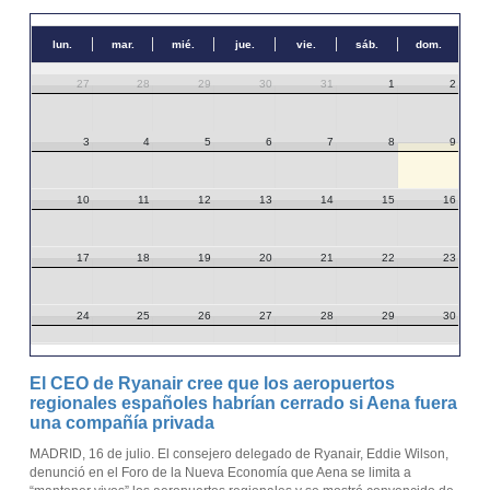
lun.
mar.
mié.
jue.
vie.
sáb.
dom.
27
28
29
30
31
1
2
3
4
5
6
7
8
9
10
11
12
13
14
15
16
17
18
19
20
21
22
23
24
25
26
27
28
29
30
31
1
2
3
4
5
6
El CEO de Ryanair cree que los aeropuertos
regionales españoles habrían cerrado si Aena fuera
una compañía privada
MADRID, 16 de julio. El consejero delegado de Ryanair, Eddie Wilson,
denunció en el Foro de la Nueva Economía que Aena se limita a