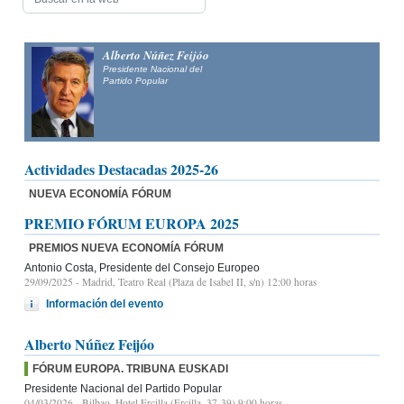
Alfonso Fernández
Mañueco
Presidente del Partido Popular de Castilla y León y candidato
a la Presidencia de la Junta de Castilla y León
Actividades Destacadas 2025-26
NUEVA ECONOMÍA FÓRUM
PREMIO FÓRUM EUROPA 2025
PREMIOS NUEVA ECONOMÍA FÓRUM
Antonio Costa, Presidente del Consejo Europeo
29/09/2025
- Madrid, Teatro Real (Plaza de Isabel II, s/n) 12:00 horas
Información del evento
Alberto Núñez Feijóo
FÓRUM EUROPA. TRIBUNA EUSKADI
Presidente Nacional del Partido Popular
04/03/2026
- Bilbao, Hotel Ercilla (Ercilla, 37-39) 9:00 horas