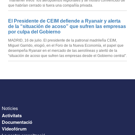
“mantener vivos” los aeropuertos regionales y se mostró convencido de
que habrían cerrado si fuera una compañía privada.
El Presidente de CEIM defiende a Ryanair y alerta
de la “situación de acoso” que sufren las empresas
por culpa del Gobierno
MADRID, 16 de julio. El presidente de la patronal madrileña CEIM,
Miguel Garrido, elogió, en el Foro de la Nueva Economía, el papel que
desempeña Ryanair en el mercado de las aerolíneas y alertó de la
“situación de acoso que sufren las empresas desde el Gobierno central”.
Notícies
Activitats
Documentació
Videofórum