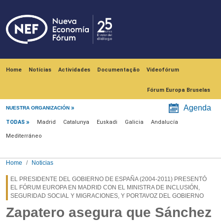
Skip to main content
Navegación principal
Home
Notícias
Actividades
Documentação
Videofórum
Fórum Europa Bruselas
Menú noticias
Agenda
NUESTRA ORGANIZACIÓN
TODAS
Madrid
Catalunya
Euskadi
Galicia
Andalucía
Mediterráneo
Home
Noticias
EL PRESIDENTE DEL GOBIERNO DE ESPAÑA (2004-2011) PRESENTÓ
EL FÓRUM EUROPA EN MADRID CON EL MINISTRA DE INCLUSIÓN,
SEGURIDAD SOCIAL Y MIGRACIONES, Y PORTAVOZ DEL GOBIERNO
Zapatero asegura que Sánchez