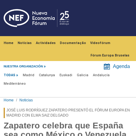
Skip to main content
Navegación principal
Home
Notícias
Actividades
Documentação
Videofórum
Fórum Europa Bruselas
Menú noticias
Agenda
NUESTRA ORGANIZACIÓN
TODAS
Madrid
Catalunya
Euskadi
Galicia
Andalucía
Mediterráneo
Home
Noticias
JOSÉ LUIS RODRÍGUEZ ZAPATERO PRESENTÓ EL FÓRUM EUROPA EN
MADRID CON ELMA SAIZ DELGADO
Zapatero celebra que España
sea como México o Venezuela