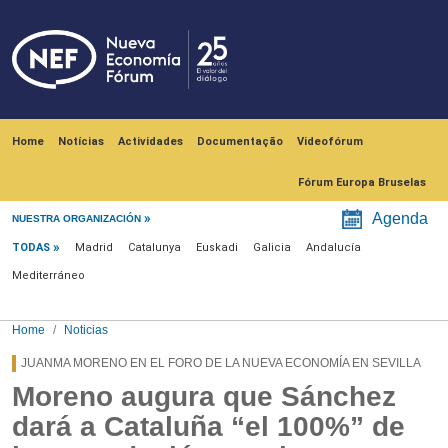
Skip to main content
Navegación principal
Home
Notícias
Actividades
Documentação
Videofórum
Fórum Europa Bruselas
Menú noticias
Agenda
NUESTRA ORGANIZACIÓN
TODAS
Madrid
Catalunya
Euskadi
Galicia
Andalucía
Mediterráneo
Home
Noticias
JUANMA MORENO EN EL FORO DE LA NUEVA ECONOMÍA EN SEVILLA
Moreno augura que Sánchez
dará a Cataluña “el 100%” de