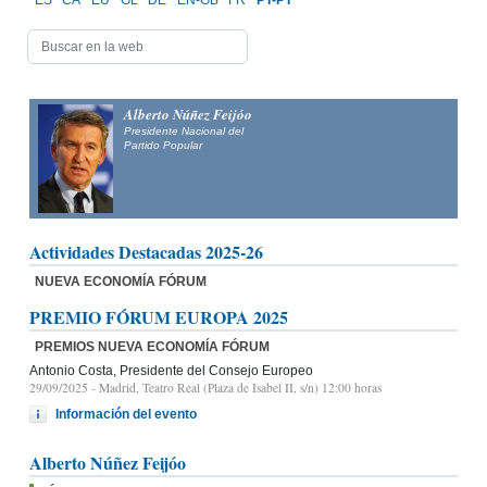
ES
CA
EU
GL
DE
EN-GB
FR
PT-PT
Alberto Núñez Feijóo
Presidente Nacional del
Partido Popular
Actividades Destacadas 2025-26
NUEVA ECONOMÍA FÓRUM
PREMIO FÓRUM EUROPA 2025
PREMIOS NUEVA ECONOMÍA FÓRUM
Antonio Costa, Presidente del Consejo Europeo
29/09/2025
- Madrid, Teatro Real (Plaza de Isabel II, s/n) 12:00 horas
Información del evento
Alberto Núñez Feijóo