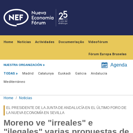
Skip to main content
Navegación principal
Home
Notícias
Actividades
Documentação
Videofórum
Fórum Europa Bruselas
Menú noticias
Agenda
NUESTRA ORGANIZACIÓN
TODAS
Madrid
Catalunya
Euskadi
Galicia
Andalucía
Mediterráneo
Home
Noticias
EL PRESIDENTE DE LA JUNTA DE ANDALUCÍA EN EL ÚLTIMO FORO DE
LA NUEVA ECONOMÍA EN SEVILLA
Moreno ve "irreales" e
"ilegales" varias propuestas de