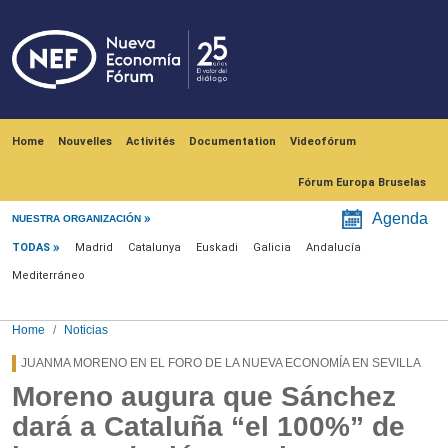
Skip to main content
Navegación principal
Home
Nouvelles
Activités
Documentation
Videofórum
Fórum Europa Bruselas
Menú noticias
Agenda
NUESTRA ORGANIZACIÓN
TODAS
Madrid
Catalunya
Euskadi
Galicia
Andalucía
Mediterráneo
Home
Noticias
JUANMA MORENO EN EL FORO DE LA NUEVA ECONOMÍA EN SEVILLA
Moreno augura que Sánchez
dará a Cataluña “el 100%” de