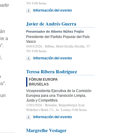
39) 9:00 horas
artir
Información del evento
Javier de Andrés Guerra
tán
Presentador de Alberto Núñez Feijóo
Presidente del Partido Popular del País
ie a
Vasco
”.
04/03/2026
- Bilbao, Hotel Ercilla (Ercilla, 37-
39) 9:00 horas
,
Información del evento
Teresa Ribera Rodríguez
o
FÓRUM EUROPA
o”.
BRUSELAS
Vicepresidenta Ejecutiva de la Comisión
 un
Europea para una Transición Limpia,
Justa y Competitiva
13/01/2026
- Bruselas, Steigenberger Icon
Wiltcher's Hotel (71, Av. Louise) 9:00 horas
Información del evento
Margrethe Vestager