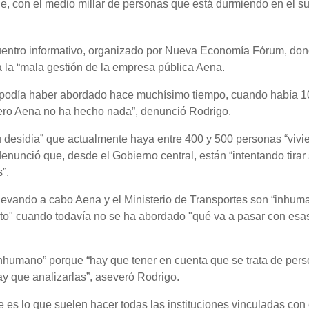
le, con el medio millar de personas que está durmiendo en el su
ncuentro informativo, organizado por Nueva Economía Fórum, do
ó a la “mala gestión de la empresa pública Aena.
podía haber abordado hace muchísimo tiempo, cuando había 10
 pero Aena no ha hecho nada”, denunció Rodrigo.
u desidia” que actualmente haya entre 400 y 500 personas “vivi
enunció que, desde el Gobierno central, están “intentando tirar
”.
 llevando a cabo Aena y el Ministerio de Transportes son “inhum
rto" cuando todavía no se ha abordado "qué va a pasar con esa
 inhumano” porque “hay que tener en cuenta que se trata de per
ay que analizarlas”, aseveró Rodrigo.
 es lo que suelen hacer todas las instituciones vinculadas con 