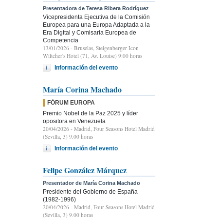
Presentadora de Teresa Ribera Rodríguez
Vicepresidenta Ejecutiva de la Comisión
Europea para una Europa Adaptada a la
Era Digital y Comisaria Europea de
Competencia
13/01/2026
- Bruselas, Steigenberger Icon
Wiltcher's Hotel (71, Av. Louise) 9:00 horas
Información del evento
María Corina Machado
FÓRUM EUROPA
Premio Nobel de la Paz 2025 y líder
opositora en Venezuela
20/04/2026
- Madrid, Four Seasons Hotel Madrid
(Sevilla, 3) 9.00 horas
Información del evento
Felipe González Márquez
Presentador de María Corina Machado
Presidente del Gobierno de España
(1982-1996)
20/04/2026
- Madrid, Four Seasons Hotel Madrid
(Sevilla, 3) 9.00 horas