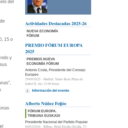
elo del
nde
Actividades Destacadas 2025-26
NUEVA ECONOMÍA
FÓRUM
, 15 o
PREMIO FÓRUM EUROPA
2025
endo y
PREMIOS NUEVA
ECONOMÍA FÓRUM
 sus
Antonio Costa, Presidente del Consejo
Europeo
29/09/2025
- Madrid, Teatro Real (Plaza de
anas”,
Isabel II, s/n) 12:00 horas
s
Información del evento
Alberto Núñez Feijóo
sonas
FÓRUM EUROPA.
TRIBUNA EUSKADI
Presidente Nacional del Partido Popular
el
04/03/2026
- Bilbao, Hotel Ercilla (Ercilla, 37-