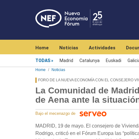
Navegación principal
Home
Notícias
Actividades
Docu
Menú noticias
TODAS
Madrid
Catalunya
Euskadi
Galici
Home
Noticias
FORO DE LA NUEVA ECONOMÍA CON EL CONSEJERO VI
La Comunidad de Madrid 
de Aena ante la situació
Bajo el mecenazgo de
MADRID, 19 de mayo. El consejero de Vivienda,
Rodrigo, criticó en el Fórum Europa las “polít