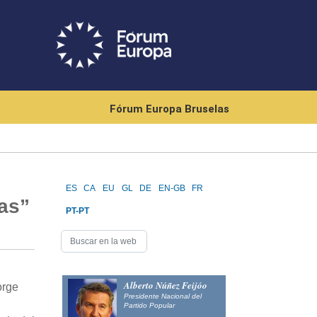
Fórum Europa Bruselas
ES
CA
EU
GL
DE
EN-GB
FR
as”
PT-PT
Alberto Núñez Feijóo
orge
Presidente Nacional del
Partido Popular