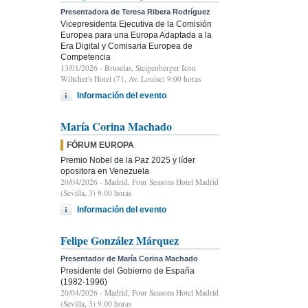
Presentadora de Teresa Ribera Rodríguez
Vicepresidenta Ejecutiva de la Comisión
Europea para una Europa Adaptada a la
Era Digital y Comisaria Europea de
Competencia
13/01/2026
- Bruselas, Steigenberger Icon
Wiltcher's Hotel (71, Av. Louise) 9:00 horas
Información del evento
María Corina Machado
FÓRUM EUROPA
Premio Nobel de la Paz 2025 y líder
opositora en Venezuela
20/04/2026
- Madrid, Four Seasons Hotel Madrid
(Sevilla, 3) 9.00 horas
Información del evento
Felipe González Márquez
Presentador de María Corina Machado
Presidente del Gobierno de España
(1982-1996)
20/04/2026
- Madrid, Four Seasons Hotel Madrid
(Sevilla, 3) 9.00 horas