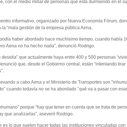
le, con el medio millar de personas que está durmiendo en el su
ncuentro informativo, organizado por Nueva Economía Fórum, do
ó a la “mala gestión de la empresa pública Aena.
podía haber abordado hace muchísimo tiempo, cuando había 10
 pero Aena no ha hecho nada”, denunció Rodrigo.
u desidia” que actualmente haya entre 400 y 500 personas “vivi
enunció que, desde el Gobierno central, están “intentando tirar
”.
 llevando a cabo Aena y el Ministerio de Transportes son “inhum
rto" cuando todavía no se ha abordado "qué va a pasar con esa
 inhumano” porque “hay que tener en cuenta que se trata de per
ay que analizarlas”, aseveró Rodrigo.
 es lo que suelen hacer todas las instituciones vinculadas con 