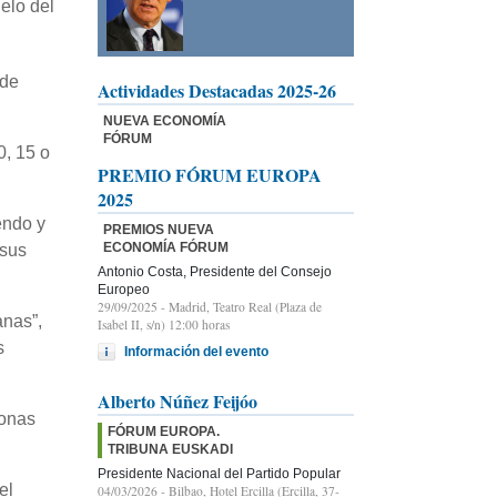
elo del
nde
Actividades Destacadas 2025-26
NUEVA ECONOMÍA
FÓRUM
, 15 o
PREMIO FÓRUM EUROPA
2025
endo y
PREMIOS NUEVA
ECONOMÍA FÓRUM
 sus
Antonio Costa, Presidente del Consejo
Europeo
29/09/2025
- Madrid, Teatro Real (Plaza de
anas”,
Isabel II, s/n) 12:00 horas
s
Información del evento
Alberto Núñez Feijóo
sonas
FÓRUM EUROPA.
TRIBUNA EUSKADI
Presidente Nacional del Partido Popular
el
04/03/2026
- Bilbao, Hotel Ercilla (Ercilla, 37-