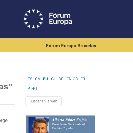
Fórum Europa Bruselas
ES
CA
EU
GL
DE
EN-GB
FR
as”
PT-PT
Alberto Núñez Feijóo
orge
Presidente Nacional del
Partido Popular