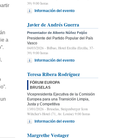
39) 9:00 horas
artir
Información del evento
Javier de Andrés Guerra
tán
Presentador de Alberto Núñez Feijóo
Presidente del Partido Popular del País
ie a
Vasco
”.
04/03/2026
- Bilbao, Hotel Ercilla (Ercilla, 37-
39) 9:00 horas
,
Información del evento
Teresa Ribera Rodríguez
o
FÓRUM EUROPA
o”.
BRUSELAS
Vicepresidenta Ejecutiva de la Comisión
 un
Europea para una Transición Limpia,
Justa y Competitiva
13/01/2026
- Bruselas, Steigenberger Icon
Wiltcher's Hotel (71, Av. Louise) 9:00 horas
Información del evento
Margrethe Vestager