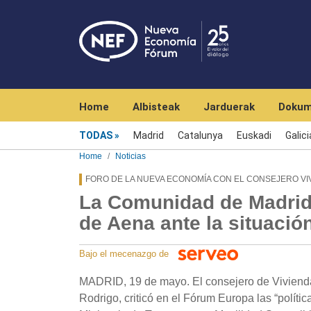
Navegación principal
Home
Albisteak
Jarduerak
Dokum
Menú noticias
TODAS
Madrid
Catalunya
Euskadi
Galici
Home
Noticias
FORO DE LA NUEVA ECONOMÍA CON EL CONSEJERO VI
La Comunidad de Madrid 
de Aena ante la situació
Bajo el mecenazgo de
MADRID, 19 de mayo. El consejero de Vivienda,
Rodrigo, criticó en el Fórum Europa las “polít