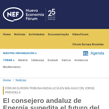
Skip to main content
Navegación principal
Home
Notícias
Actividades
Documentação
Videofórum
Fórum Europa Bruselas
Menú noticias
Agenda
NUESTRA ORGANIZACIÓN
TODAS
Madrid
Catalunya
Euskadi
Galicia
Andalucía
Mediterráneo
Home
Noticias
FÓRUM EUROPA TRIBUNA ANDALUCÍA EN MÁLAGA CON JORGE
PARADELA
El consejero andaluz de
Energía supedita el futuro del