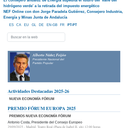
El consejero andaluz de Energía supedita el futuro del 'valle del
hidrógeno verde' a la retirada del impuesto energético
NEF Online con don Jorge Paradela Gutiérrez, Consejero Industria,
Energía y Minas Junta de Andalucía
ES
CA
EU
GL
DE
EN-GB
FR
PT-PT
Alberto Núñez Feijóo
Presidente Nacional del
Partido Popular
Actividades Destacadas 2025-26
NUEVA ECONOMÍA FÓRUM
PREMIO FÓRUM EUROPA 2025
PREMIOS NUEVA ECONOMÍA FÓRUM
Antonio Costa, Presidente del Consejo Europeo
29/09/2025
- Madrid, Teatro Real (Plaza de Isabel II, s/n) 12:00 horas