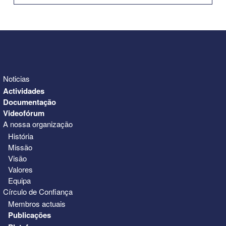
31
1
2
3
4
5
6
Noticias
Actividades
Documentação
Videofórum
A nossa organização
História
Missão
Visão
Valores
Equipa
Círculo de Confiança
Membros actuais
Publicações