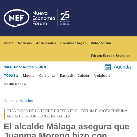
Skip to main content
Navegación principal
Home
Notícias
Actividades
Documentação
Videofórum
Fórum Europa Bruselas
Menú noticias
Agenda
NUESTRA ORGANIZACIÓN
TODAS
Madrid
Catalunya
Euskadi
Galicia
Andalucía
Mediterráneo
Home
Noticias
FRANCISCO DE LA TORRE PRESENTÓ EL FÓRUM EUROPA TRIBUNA
ANDALUCÍA CON JORGE PARADELA
El alcalde Málaga asegura que
Juanma Moreno hizo con