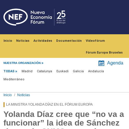
Pasar al contenido principal
Navegación principal
Inicio
Noticias
Actividades
Documentación
Videofórum
Fórum Europa Bruselas
Menú noticias
Agenda
NUESTRA ORGANIZACIÓN
TODAS
Madrid
Catalunya
Euskadi
Galicia
Andalucía
Mediterráneo
Inicio
Noticias
LA MINISTRA YOLANDA DÍAZ EN EL FÓRUM EUROPA
Yolanda Díaz cree que “no va a
funcionar” la idea de Sánchez