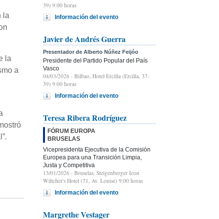
39) 9:00 horas
 la
Información del evento
con
Javier de Andrés Guerra
Presentador de Alberto Núñez Feijóo
e la
Presidente del Partido Popular del País
Vasco
ismo a
04/03/2026
- Bilbao, Hotel Ercilla (Ercilla, 37-
39) 9:00 horas
Información del evento
a
Teresa Ribera Rodríguez
mostró
FÓRUM EUROPA
”.
BRUSELAS
Vicepresidenta Ejecutiva de la Comisión
Europea para una Transición Limpia,
Justa y Competitiva
13/01/2026
- Bruselas, Steigenberger Icon
Wiltcher's Hotel (71, Av. Louise) 9:00 horas
Información del evento
Margrethe Vestager