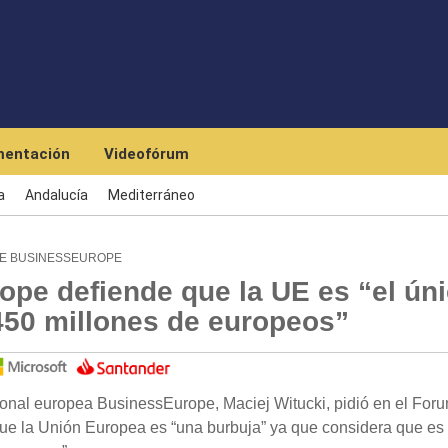
Pasar al contenido principal
entación
Videofórum
a
Andalucía
Mediterráneo
DE BUSINESSEUROPE
ope defiende que la UE es “el ún
 450 millones de europeos”
ronal europea BusinessEurope, Maciej Witucki, pidió en el For
e la Unión Europea es “una burbuja” ya que considera que es 