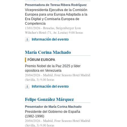
Presentadora de Teresa Ribera Rodríguez
Vicepresidenta Ejecutiva de la Comisión
Europea para una Europa Adaptada a la
Era Digital y Comisaria Europea de
Competencia
13/01/2026
- Bruselas, Steigenberger Icon
Wiltcher's Hotel (71, Av. Louise) 9:00 horas
Información del evento
María Corina Machado
FÓRUM EUROPA
Premio Nobel de la Paz 2025 y líder
opositora en Venezuela
20/04/2026
- Madrid, Four Seasons Hotel Madrid
(Sevilla, 3) 9.00 horas
Información del evento
Felipe González Márquez
Presentador de María Corina Machado
Presidente del Gobierno de España
(1982-1996)
20/04/2026
- Madrid, Four Seasons Hotel Madrid
(Sevilla, 3) 9.00 horas