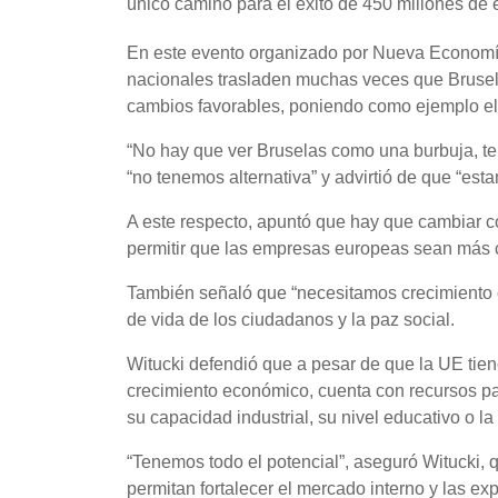
único camino para el éxito de 450 millones de 
En este evento organizado por Nueva Economía F
nacionales trasladen muchas veces que Bruse
cambios favorables, poniendo como ejemplo el 
“No hay que ver Bruselas como una burbuja, ten
“no tenemos alternativa” y advirtió de que “es
A este respecto, apuntó que hay que cambiar c
permitir que las empresas europeas sean más 
También señaló que “necesitamos crecimiento e
de vida de los ciudadanos y la paz social.
Witucki defendió que a pesar de que la UE tien
crecimiento económico, cuenta con recursos par
su capacidad industrial, su nivel educativo o l
“Tenemos todo el potencial”, aseguró Witucki, 
permitan fortalecer el mercado interno y las ex