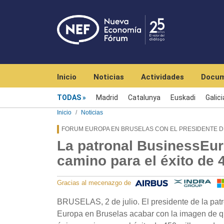
Navegación principal
Inicio
Noticias
Actividades
Docum
Menú noticias
TODAS
Madrid
Catalunya
Euskadi
Galici
Inicio
Noticias
FORUM EUROPA EN BRUSELAS CON EL PRESIDENTE 
La patronal BusinessEur
camino para el éxito de
Gracias al mecenazgo de
BRUSELAS, 2 de julio. El presidente de la pat
Europa en Bruselas acabar con la imagen de qu