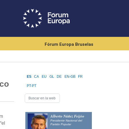
Fórum Europa Bruselas
ES
CA
EU
GL
DE
EN-GB
FR
ico
PT-PT
Alberto Núñez Feijóo
um
Presidente Nacional del
“el
Partido Popular