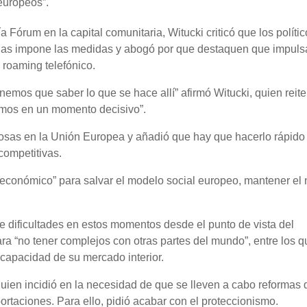
europeos”.
órum en la capital comunitaria, Witucki criticó que los polític
las impone las medidas y abogó por que destaquen que impuls
roaming telefónico.
emos que saber lo que se hace allí” afirmó Witucki, quien reit
tamos en un momento decisivo”.
osas en la Unión Europea y añadió que hay que hacerlo rápido
competitivas.
conómico” para salvar el modelo social europeo, mantener el 
e dificultades en estos momentos desde el punto de vista del
a “no tener complejos con otras partes del mundo”, entre los qu
a capacidad de su mercado interior.
quien incidió en la necesidad de que se lleven a cabo reformas
portaciones. Para ello, pidió acabar con el proteccionismo.