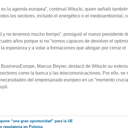
 es la agenda europea”, continuó Witucki, quien señaló también
odos los sectores, incluido el energético o el medioambiental, 
d y no tenemos mucho tiempo”, prosiguió el nuevo presidente d
 cuatro años porque si no “somos capaces de devolver el optim
la esperanza y a votar a formaciones que abogan por cerrar el
de BusinessEurope, Marcus Beyrer, destacó de Witucki su extens
 sectores como la banca y las telecomunicaciones. Por ello, se 
 necesidades del empresariado europeo en un “momento crucial
uyó.
upone “una gran oportunidad” para la UE
n regulatoria en Polonia