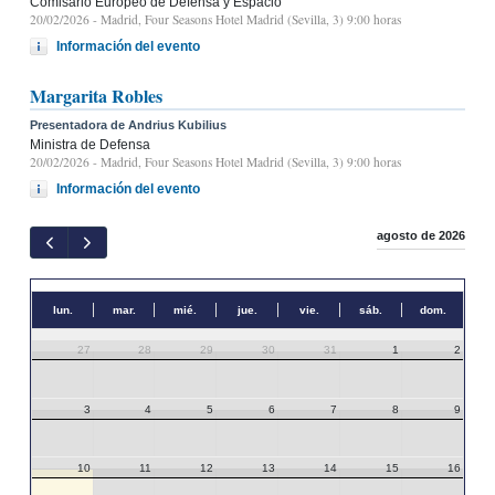
Comisario Europeo de Defensa y Espacio
20/02/2026
- Madrid, Four Seasons Hotel Madrid (Sevilla, 3) 9:00 horas
Información del evento
Margarita Robles
Presentadora de Andrius Kubilius
Ministra de Defensa
20/02/2026
- Madrid, Four Seasons Hotel Madrid (Sevilla, 3) 9:00 horas
Información del evento
agosto de 2026
lun.
mar.
mié.
jue.
vie.
sáb.
dom.
27
28
29
30
31
1
2
3
4
5
6
7
8
9
10
11
12
13
14
15
16