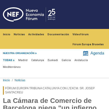
Pasar al contenido principal
Navegación principal
Inicio
Noticias
Actividades
Documentación
Videofórum
Fórum Europa Bruselas
Menú noticias
Agenda
NUESTRA ORGANIZACIÓN
TODAS
Madrid
Catalunya
Euskadi
Galicia
Andalucía
Mediterráneo
Inicio
Noticias
FÓRUM EUROPA TRIBUNA CATALUNYA CON L'EXCM. SR. JOSEP
SANTACREU
La Cámara de Comercio de
Barcelona niega "un infierno