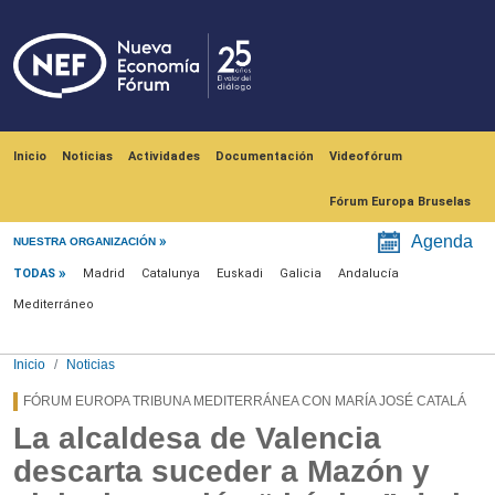
Pasar al contenido principal
Navegación principal
Inicio
Noticias
Actividades
Documentación
Videofórum
Fórum Europa Bruselas
Menú noticias
Agenda
NUESTRA ORGANIZACIÓN
TODAS
Madrid
Catalunya
Euskadi
Galicia
Andalucía
Mediterráneo
Inicio
Noticias
FÓRUM EUROPA TRIBUNA MEDITERRÁNEA CON MARÍA JOSÉ CATALÁ
La alcaldesa de Valencia
descarta suceder a Mazón y