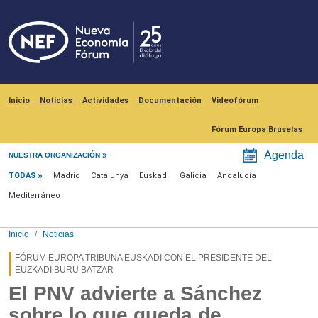
Pasar al contenido principal
Navegación principal
Inicio
Noticias
Actividades
Documentación
Videofórum
Fórum Europa Bruselas
Menú noticias
Agenda
NUESTRA ORGANIZACIÓN
TODAS
Madrid
Catalunya
Euskadi
Galicia
Andalucía
Mediterráneo
Inicio
Noticias
FÓRUM EUROPA TRIBUNA EUSKADI CON EL PRESIDENTE DEL
EUZKADI BURU BATZAR
El PNV advierte a Sánchez
sobre lo que queda de