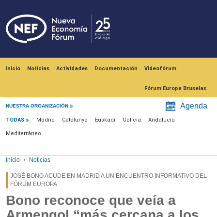
Pasar al contenido principal
Navegación principal
Inicio
Noticias
Actividades
Documentación
Videofórum
Fórum Europa Bruselas
Menú noticias
Agenda
NUESTRA ORGANIZACIÓN
TODAS
Madrid
Catalunya
Euskadi
Galicia
Andalucía
Mediterráneo
Inicio
Noticias
JOSÉ BONO ACUDE EN MADRID A UN ENCUENTRO INFORMATIVO DEL
FÓRUM EUROPA
Bono reconoce que veía a
Armengol “más cercana a los