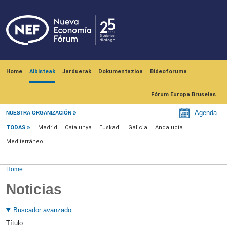
Skip to main content
Navegación principal
Home
Albisteak
Jarduerak
Dokumentazioa
Bideoforuma
Fórum Europa Bruselas
Menú noticias
Agenda
NUESTRA ORGANIZACIÓN
TODAS
Madrid
Catalunya
Euskadi
Galicia
Andalucía
Mediterráneo
Home
Noticias
Buscador avanzado
Título