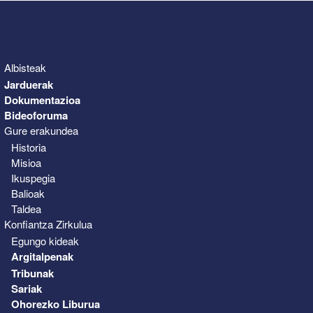
Albisteak
Jarduerak
Dokumentazioa
Bideoforuma
Gure erakundea
Historia
Misioa
Ikuspegia
Balioak
Taldea
Konfiantza Zirkulua
Egungo kideak
Argitalpenak
Tribunak
Sariak
Ohorezko Liburua