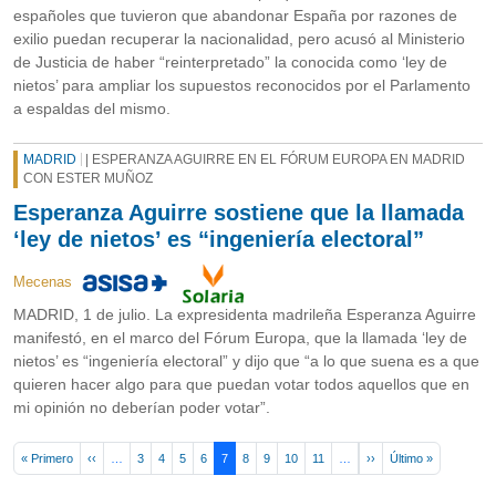
españoles que tuvieron que abandonar España por razones de
exilio puedan recuperar la nacionalidad, pero acusó al Ministerio
de Justicia de haber “reinterpretado” la conocida como ‘ley de
nietos’ para ampliar los supuestos reconocidos por el Parlamento
a espaldas del mismo.
MADRID
| ESPERANZA AGUIRRE EN EL FÓRUM EUROPA EN MADRID
CON ESTER MUÑOZ
Esperanza Aguirre sostiene que la llamada
‘ley de nietos’ es “ingeniería electoral”
Mecenas
MADRID, 1 de julio. La expresidenta madrileña Esperanza Aguirre
manifestó, en el marco del Fórum Europa, que la llamada ‘ley de
nietos’ es “ingeniería electoral” y dijo que “a lo que suena es a que
quieren hacer algo para que puedan votar todos aquellos que en
mi opinión no deberían poder votar”.
Pagination
First page
Previous page
Next page
Last page
« Primero
‹‹
…
3
4
5
6
7
8
9
10
11
…
››
Último »