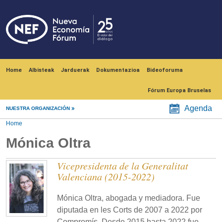
Skip to main content
Navegación principal
Home
Albisteak
Jarduerak
Dokumentazioa
Bideoforuma
Fórum Europa Bruselas
Agenda
NUESTRA ORGANIZACIÓN
Home
Mónica Oltra
Vicepresidenta de la Generalitat
Valenciana (2015-2022)
Mónica Oltra, abogada y mediadora. Fue
diputada en les Corts de 2007 a 2022 por
Compromís. Desde 2015 hasta 2022 fue