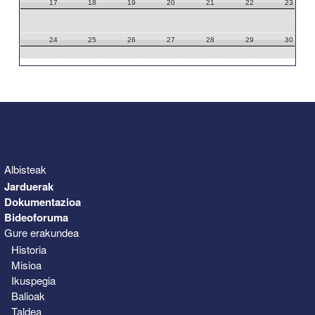
17
18
19
20
21
22
23
24
25
26
27
28
29
30
31
1
2
3
4
5
6
Albisteak
Jarduerak
Dokumentazioa
Bideoforuma
Gure erakundea
Historia
Misioa
Ikuspegia
Balioak
Taldea