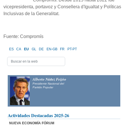
vicepresidenta, portavoz y Consellera d'Igualtat y Políticas
Inclusivas de la Generalitat.
Fuente: Compromís
ES
CA
EU
GL
DE
EN-GB
FR
PT-PT
Alberto Núñez Feijóo
Presidente Nacional del
Partido Popular
Actividades Destacadas 2025-26
NUEVA ECONOMÍA FÓRUM