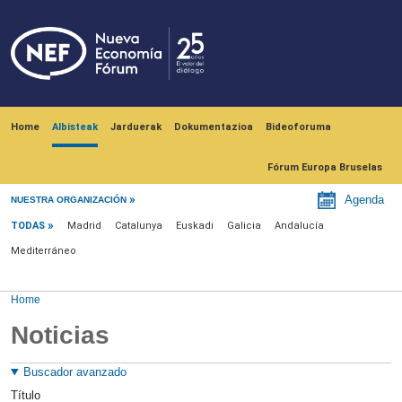
Skip to main content
Navegación principal
Home
Albisteak
Jarduerak
Dokumentazioa
Bideoforuma
Fórum Europa Bruselas
Menú noticias
Agenda
NUESTRA ORGANIZACIÓN
TODAS
Madrid
Catalunya
Euskadi
Galicia
Andalucía
Mediterráneo
Home
Noticias
Buscador avanzado
Título