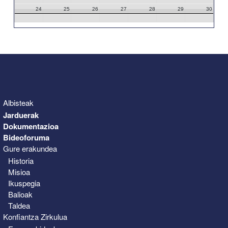
24
25
26
27
28
29
30
31
1
2
3
4
5
6
Albisteak
Jarduerak
Dokumentazioa
Bideoforuma
Gure erakundea
Historia
Misioa
Ikuspegia
Balioak
Taldea
Konfiantza Zirkulua