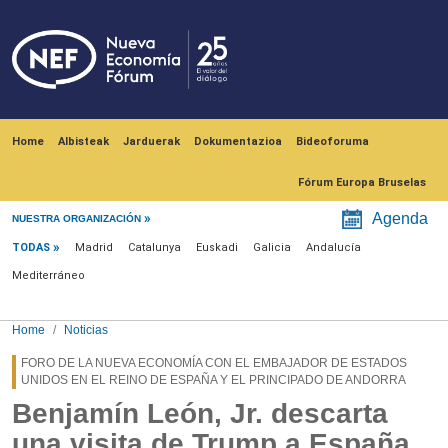
Skip to main content
Navegación principal
Home
Albisteak
Jarduerak
Dokumentazioa
Bideoforuma
Fórum Europa Bruselas
Menú noticias
Agenda
NUESTRA ORGANIZACIÓN
TODAS
Madrid
Catalunya
Euskadi
Galicia
Andalucía
Mediterráneo
Home
Noticias
FORO DE LA NUEVA ECONOMÍA CON EL EMBAJADOR DE ESTADOS
UNIDOS EN EL REINO DE ESPAÑA Y EL PRINCIPADO DE ANDORRA
Benjamín León, Jr. descarta
una visita de Trump a España