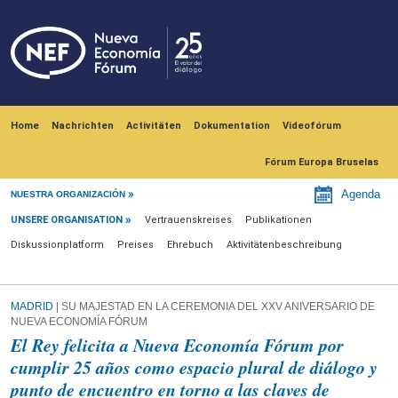
Skip to main content
Navegación principal
Home
Nachrichten
Activitäten
Dokumentation
Videofórum
Fórum Europa Bruselas
Unsere Organisation
Agenda
NUESTRA ORGANIZACIÓN
UNSERE ORGANISATION
Vertrauenskreises
Publikationen
Diskussionplatform
Preises
Ehrebuch
Aktivitätenbeschreibung
MADRID
| SU MAJESTAD EN LA CEREMONIA DEL XXV ANIVERSARIO DE
NUEVA ECONOMÍA FÓRUM
El Rey felicita a Nueva Economía Fórum por
cumplir 25 años como espacio plural de diálogo y
punto de encuentro en torno a las claves de