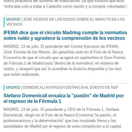
nueva propuesta del sistema de financiación, ya que sostuvo que está
“enfocada solo a tratar a Cataluña como nación y a comprar voluntades”.
MADRID
| JOSÉ VICENTE DE LOS MOZOS SOBRE EL IMPACTO EN LOS
VECINOS
IFEMA dice que el circuito Madring cumple la normativa
sobre ruido y agradece la comprensión de los vecinos
MADRID, 13 de julio. El presidente del Comité Ejecutivo de IFEMA,
José Vicente de los Mozos, dio garantías este en el Foro de la Nueva
Economía de que el circuito que acogerá en septiembre el Gran Premio
de Fórmula 1 de Madrid está “dentro de la normativa” en materia de
ruidos, y aseguró que así lo acreditan la licencia disponible y los test
que están realizando.
MADRID
| DOMENICALI INVITADO A DISTANCIA AL EVENTO DE NEF
Stefano Domenicali ensalza la “pasión” de Madrid por
el regreso de la Fórmula 1
MADRID, 13 de julio. El presidente y CEO de la Fórmula 1, Stefano
Domenicali, elogió en el Foro de la Nueva Economía “la pasión, el
profesionalismo y la determinación” que han mostrado Ifema y las
autoridades de Madrid por el regreso de esta competición a la capital.