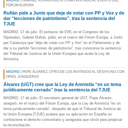
MADRID
| GABRIEL RUFIÁN ASISTE COMO INVITADO AL EVENTO DEL
FÓRUM EUROPA
Rufián pide a Junts que deje de votar con PP y Vox y de
dar “lecciones de patriotismo”, tras la sentencia del
TJUE
MADRID, 17 de julio. El portavoz de ERC en el Congreso de los
Diputados, Gabriel Rufian, pidió, en el marco del Fórum Europa, a Junts
per Catalunya que “deje de votar con PP y Vox” en el Parlamento y de
dar a su partido “lecciones de patriotismo”, tras conocerse la sentencia
del Tribunal de Justicia de la Unión Europea que avala la Ley de
Amnistía.
MADRID
| PEPE ÁLVAREZ, OTRO DE LOS INVITADOS AL DESAYUNO CON
ORIOL JUNQUERAS
Álvarez (UGT) cree que la Ley de Amnistía “es un tema
jurídicamente cerrado” tras la sentencia del TJUE
MADRID, 17 de julio. El secretario general de UGT, Pepe Álvarez,
aseguró, en el marco del Fórum Europa, que la Ley de Amnistía “es un
tema jurídicamente cerrado”, después de que el Tribunal de Justicia de
la Unión Europea (TJUE) avalara que su aplicación en España no
contraviene el derecho comunitario y asegurara que sirvió para propiciar
la reconciliación.