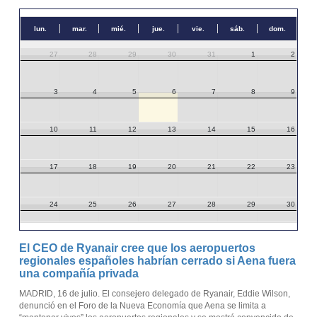
lun.
mar.
mié.
jue.
vie.
sáb.
dom.
27
28
29
30
31
1
2
3
4
5
6
7
8
9
10
11
12
13
14
15
16
17
18
19
20
21
22
23
24
25
26
27
28
29
30
31
1
2
3
4
5
6
El CEO de Ryanair cree que los aeropuertos
regionales españoles habrían cerrado si Aena fuera
una compañía privada
MADRID, 16 de julio. El consejero delegado de Ryanair, Eddie Wilson,
denunció en el Foro de la Nueva Economía que Aena se limita a