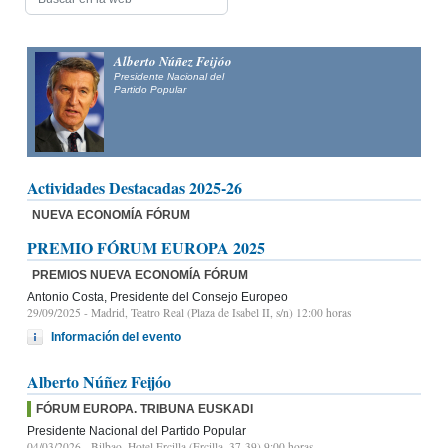
Alfonso Fernández
Mañueco
Presidente del Partido Popular de Castilla y León y candidato
a la Presidencia de la Junta de Castilla y León
Actividades Destacadas 2025-26
NUEVA ECONOMÍA FÓRUM
PREMIO FÓRUM EUROPA 2025
PREMIOS NUEVA ECONOMÍA FÓRUM
Antonio Costa, Presidente del Consejo Europeo
29/09/2025
- Madrid, Teatro Real (Plaza de Isabel II, s/n) 12:00 horas
Información del evento
Alberto Núñez Feijóo
FÓRUM EUROPA. TRIBUNA EUSKADI
Presidente Nacional del Partido Popular
04/03/2026
- Bilbao, Hotel Ercilla (Ercilla, 37-39) 9:00 horas