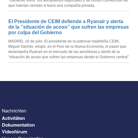
“mantener vivos” los aeropuertos regionales y se mostró convencido de
que habrían cerrado si fuera una compañía privada.
El Presidente de CEIM defiende a Ryanair y alerta
de la “situación de acoso” que sufren las empresas
por culpa del Gobierno
MADRID, 16 de julio. El presidente de la patronal madrileña CEIM,
Miguel Garrido, elogió, en el Foro de la Nueva Economía, el papel que
desempeña Ryanair en el mercado de las aerolíneas y alertó de la
“situación de acoso que sufren las empresas desde el Gobierno central”.
Nachrichten
Activitäten
Dokumentation
Videofórum