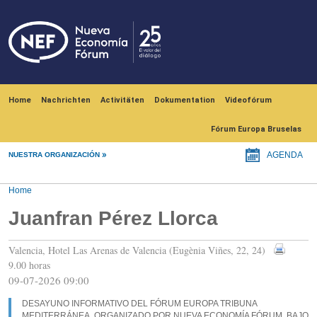
Skip to main content
Navegación principal
Home
Nachrichten
Activitäten
Dokumentation
Videofórum
Fórum Europa Bruselas
NUESTRA ORGANIZACIÓN
AGENDA
Home
Juanfran Pérez Llorca
Valencia, Hotel Las Arenas de Valencia (Eugènia Viñes, 22, 24)
9.00 horas
09-07-2026 09:00
DESAYUNO INFORMATIVO DEL FÓRUM EUROPA TRIBUNA
MEDITERRÁNEA, ORGANIZADO POR NUEVA ECONOMÍA FÓRUM, BAJO