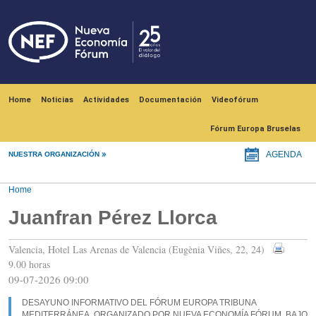
Skip to main content
Navegación principal
Home
Noticias
Actividades
Documentación
Videofórum
Fórum Europa Bruselas
NUESTRA ORGANIZACIÓN
AGENDA
Home
Juanfran Pérez Llorca
Valencia, Hotel Las Arenas de Valencia (Eugènia Viñes, 22, 24)
9.00 horas
09-07-2026 09:00
DESAYUNO INFORMATIVO DEL FÓRUM EUROPA TRIBUNA
MEDITERRÁNEA, ORGANIZADO POR NUEVA ECONOMÍA FÓRUM, BAJO