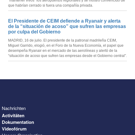
“mantener vivos” los aeropuertos regionales y se mostró convencido de
que habrían cerrado si fuera una compañía privada.
El Presidente de CEIM defiende a Ryanair y alerta
de la “situación de acoso” que sufren las empresas
por culpa del Gobierno
MADRID, 16 de julio. El presidente de la patronal madrileña CEIM,
Miguel Garrido, elogió, en el Foro de la Nueva Economía, el papel que
desempeña Ryanair en el mercado de las aerolíneas y alertó de la
“situación de acoso que sufren las empresas desde el Gobierno central”.
Nachrichten
Activitäten
Dokumentation
Videofórum