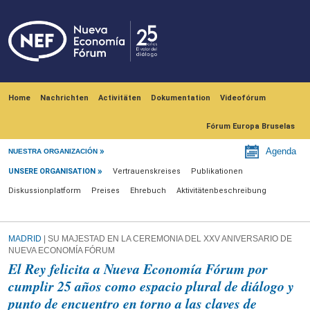
Skip to main content
Navegación principal
Home
Nachrichten
Activitäten
Dokumentation
Videofórum
Fórum Europa Bruselas
Unsere Organisation
Agenda
NUESTRA ORGANIZACIÓN
UNSERE ORGANISATION
Vertrauenskreises
Publikationen
Diskussionplatform
Preises
Ehrebuch
Aktivitätenbeschreibung
MADRID
| SU MAJESTAD EN LA CEREMONIA DEL XXV ANIVERSARIO DE
NUEVA ECONOMÍA FÓRUM
El Rey felicita a Nueva Economía Fórum por
cumplir 25 años como espacio plural de diálogo y
punto de encuentro en torno a las claves de