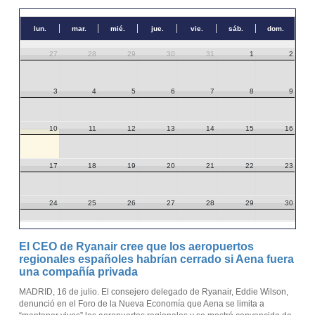
lun.
mar.
mié.
jue.
vie.
sáb.
dom.
27
28
29
30
31
1
2
3
4
5
6
7
8
9
10
11
12
13
14
15
16
17
18
19
20
21
22
23
24
25
26
27
28
29
30
31
1
2
3
4
5
6
El CEO de Ryanair cree que los aeropuertos
regionales españoles habrían cerrado si Aena fuera
una compañía privada
MADRID, 16 de julio. El consejero delegado de Ryanair, Eddie Wilson,
denunció en el Foro de la Nueva Economía que Aena se limita a