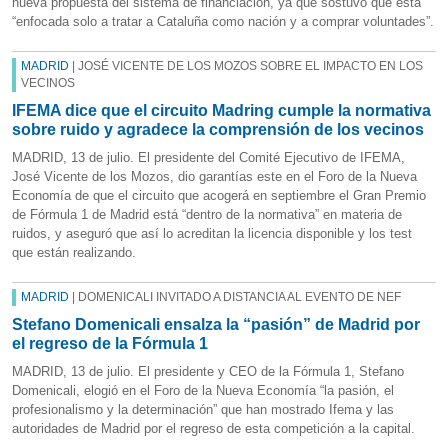
nueva propuesta del sistema de financiación, ya que sostuvo que está
“enfocada solo a tratar a Cataluña como nación y a comprar voluntades”.
MADRID
| JOSÉ VICENTE DE LOS MOZOS SOBRE EL IMPACTO EN LOS
VECINOS
IFEMA dice que el circuito Madring cumple la normativa
sobre ruido y agradece la comprensión de los vecinos
MADRID, 13 de julio. El presidente del Comité Ejecutivo de IFEMA,
José Vicente de los Mozos, dio garantías este en el Foro de la Nueva
Economía de que el circuito que acogerá en septiembre el Gran Premio
de Fórmula 1 de Madrid está “dentro de la normativa” en materia de
ruidos, y aseguró que así lo acreditan la licencia disponible y los test
que están realizando.
MADRID
| DOMENICALI INVITADO A DISTANCIA AL EVENTO DE NEF
Stefano Domenicali ensalza la “pasión” de Madrid por
el regreso de la Fórmula 1
MADRID, 13 de julio. El presidente y CEO de la Fórmula 1, Stefano
Domenicali, elogió en el Foro de la Nueva Economía “la pasión, el
profesionalismo y la determinación” que han mostrado Ifema y las
autoridades de Madrid por el regreso de esta competición a la capital.