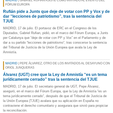
MADRID
| GABRIEL RUFIÁN ASISTE COMO INVITADO AL EVENTO DEL
FÓRUM EUROPA
Rufián pide a Junts que deje de votar con PP y Vox y de
dar “lecciones de patriotismo”, tras la sentencia del
TJUE
MADRID, 17 de julio. El portavoz de ERC en el Congreso de los
Diputados, Gabriel Rufian, pidió, en el marco del Fórum Europa, a Junts
per Catalunya que “deje de votar con PP y Vox” en el Parlamento y de
dar a su partido “lecciones de patriotismo”, tras conocerse la sentencia
del Tribunal de Justicia de la Unión Europea que avala la Ley de
Amnistía.
MADRID
| PEPE ÁLVAREZ, OTRO DE LOS INVITADOS AL DESAYUNO CON
ORIOL JUNQUERAS
Álvarez (UGT) cree que la Ley de Amnistía “es un tema
jurídicamente cerrado” tras la sentencia del TJUE
MADRID, 17 de julio. El secretario general de UGT, Pepe Álvarez,
aseguró, en el marco del Fórum Europa, que la Ley de Amnistía “es un
tema jurídicamente cerrado”, después de que el Tribunal de Justicia de
la Unión Europea (TJUE) avalara que su aplicación en España no
contraviene el derecho comunitario y asegurara que sirvió para propiciar
la reconciliación.