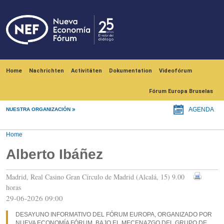
Skip to main content
Navegación principal
Home
Nachrichten
Activitäten
Dokumentation
Videofórum
Fórum Europa Bruselas
NUESTRA ORGANIZACIÓN
AGENDA
Home
Alberto Ibáñez
Madrid, Real Casino Gran Círculo de Madrid (Alcalá, 15) 9.00
horas
29-06-2026 09:00
DESAYUNO INFORMATIVO DEL FÓRUM EUROPA, ORGANIZADO POR
NUEVA ECONOMÍA FÓRUM, BAJO EL MECENAZGO DEL GRUPO DE