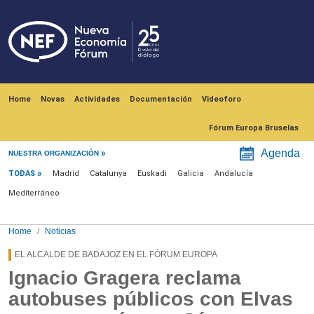
Skip to main content
Navegación principal
Home
Novas
Actividades
Documentación
Videoforo
Fórum Europa Bruselas
Menú noticias
Agenda
NUESTRA ORGANIZACIÓN
TODAS
Madrid
Catalunya
Euskadi
Galicia
Andalucía
Mediterráneo
Home
Noticias
EL ALCALDE DE BADAJOZ EN EL FÓRUM EUROPA
Ignacio Gragera reclama
autobuses públicos con Elvas