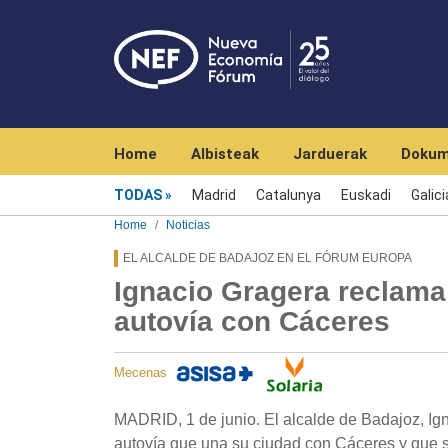
Navegación principal
Home
Albisteak
Jarduerak
Dokum
Menú noticias
TODAS
Madrid
Catalunya
Euskadi
Galici
Home
Noticias
EL ALCALDE DE BADAJOZ EN EL FÓRUM EUROPA
Ignacio Gragera reclama
autovía con Cáceres
Mecenas
MADRID, 1 de junio. El alcalde de Badajoz, Ig
autovía que una su ciudad con Cáceres y que 