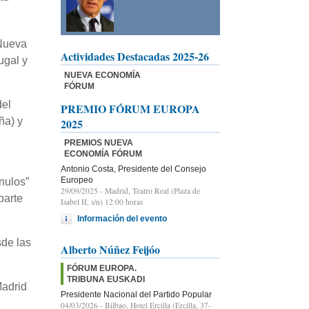
 Nueva
Actividades Destacadas 2025-26
ugal y
NUEVA ECONOMÍA
FÓRUM
del
PREMIO FÓRUM EUROPA
ña) y
2025
PREMIOS NUEVA
ECONOMÍA FÓRUM
Antonio Costa, Presidente del Consejo
Europeo
nulos”
29/09/2025
- Madrid, Teatro Real (Plaza de
parte
Isabel II, s/n) 12:00 horas
Información del evento
sde las
Alberto Núñez Feijóo
FÓRUM EUROPA.
TRIBUNA EUSKADI
Madrid
Presidente Nacional del Partido Popular
04/03/2026
- Bilbao, Hotel Ercilla (Ercilla, 37-