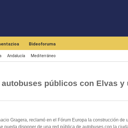
Skip to main content
entazioa
Bideoforuma
a
Andalucía
Mediterráneo
 autobuses públicos con Elvas y
nacio Gragera, reclamó en el Fórum Europa la construcción de 
se pueda disponer de una red pública de autobuses con la ciud