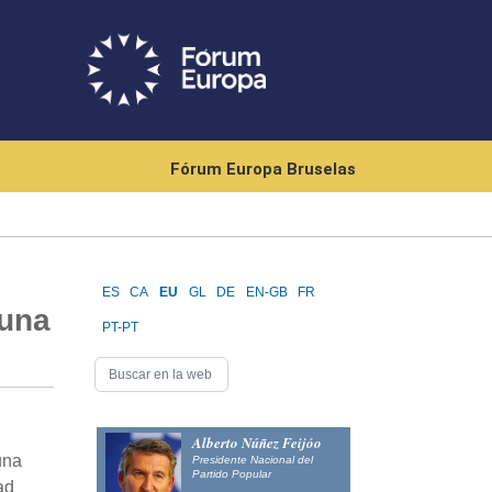
Fórum Europa Bruselas
ES
CA
EU
GL
DE
EN-GB
FR
 una
PT-PT
Alberto Núñez Feijóo
una
Presidente Nacional del
Partido Popular
ad