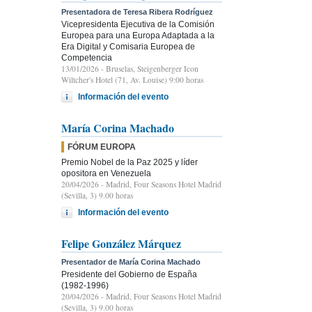
Presentadora de Teresa Ribera Rodríguez
Vicepresidenta Ejecutiva de la Comisión
Europea para una Europa Adaptada a la
Era Digital y Comisaria Europea de
Competencia
13/01/2026
- Bruselas, Steigenberger Icon
Wiltcher's Hotel (71, Av. Louise) 9:00 horas
Información del evento
María Corina Machado
FÓRUM EUROPA
Premio Nobel de la Paz 2025 y líder
opositora en Venezuela
20/04/2026
- Madrid, Four Seasons Hotel Madrid
(Sevilla, 3) 9.00 horas
Información del evento
Felipe González Márquez
Presentador de María Corina Machado
Presidente del Gobierno de España
(1982-1996)
20/04/2026
- Madrid, Four Seasons Hotel Madrid
(Sevilla, 3) 9.00 horas