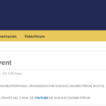
Pasar al contenido principal
entación
Videofórum
vent
, 24) 9.00 horas
NA MEDITERRÁNEA, ORGANIZADO POR NUEVA ECONOMÍA FÓRUM, BAJO EL
A TRAVÉS DEL CANAL DE
YOUTUBE
DE NUEVA ECONOMÍA FÓRUM.