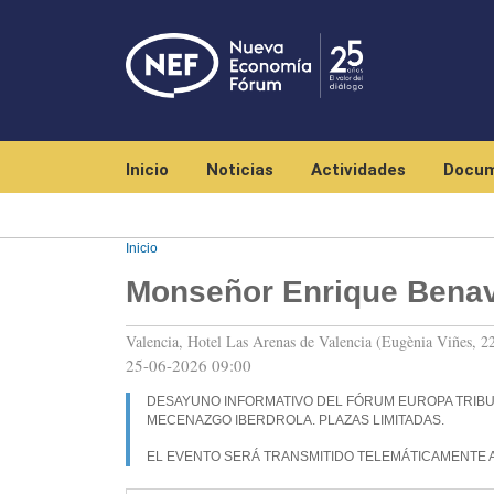
Navegación principal
Inicio
Noticias
Actividades
Docum
Inicio
Monseñor Enrique Bena
Valencia, Hotel Las Arenas de Valencia (Eugènia Viñes, 22
25-06-2026 09:00
DESAYUNO INFORMATIVO DEL FÓRUM EUROPA TRIBU
MECENAZGO IBERDROLA. PLAZAS LIMITADAS.
EL EVENTO SERÁ TRANSMITIDO TELEMÁTICAMENTE 