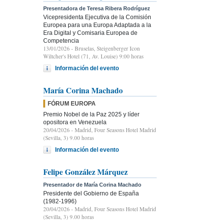
Presentadora de Teresa Ribera Rodríguez
Vicepresidenta Ejecutiva de la Comisión
Europea para una Europa Adaptada a la
Era Digital y Comisaria Europea de
Competencia
13/01/2026
- Bruselas, Steigenberger Icon
Wiltcher's Hotel (71, Av. Louise) 9:00 horas
Información del evento
María Corina Machado
FÓRUM EUROPA
Premio Nobel de la Paz 2025 y líder
opositora en Venezuela
20/04/2026
- Madrid, Four Seasons Hotel Madrid
(Sevilla, 3) 9.00 horas
Información del evento
Felipe González Márquez
Presentador de María Corina Machado
Presidente del Gobierno de España
(1982-1996)
20/04/2026
- Madrid, Four Seasons Hotel Madrid
(Sevilla, 3) 9.00 horas