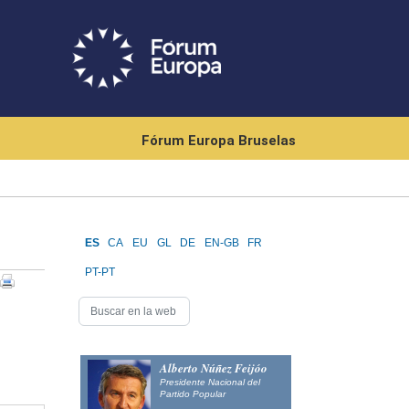
Fórum Europa Bruselas
ES
CA
EU
GL
DE
EN-GB
FR
PT-PT
Alberto Núñez Feijóo
Presidente Nacional del
Partido Popular