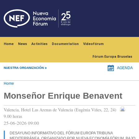
Skip to main content
Navegación principal
Home
News
Activities
Documentation
Videofórum
Fórum Europa Bruselas
NUESTRA ORGANIZACIÓN
AGENDA
Home
Monseñor Enrique Benavent
Valencia, Hotel Las Arenas de Valencia (Eugènia Viñes, 22, 24)
9.00 horas
25-06-2026 09:00
DESAYUNO INFORMATIVO DEL FÓRUM EUROPA TRIBUNA
MEDITERRÁNEA, ORGANIZADO POR NUEVA ECONOMÍA FÓRUM, BAJO