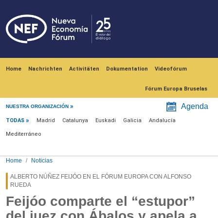
Skip to main content
Navegación principal
Home
Nachrichten
Activitäten
Dokumentation
Videofórum
Fórum Europa Bruselas
Menú noticias
Agenda
NUESTRA ORGANIZACIÓN
TODAS
Madrid
Catalunya
Euskadi
Galicia
Andalucía
Mediterráneo
Home
Noticias
ALBERTO NÚÑEZ FEIJÓO EN EL FÓRUM EUROPA CON ALFONSO
RUEDA
Feijóo comparte el “estupor”
del juez con Ábalos y apela a