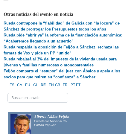
Otras noticias del evento en noticia
Rueda contrapone la “fiabilidad” de Galicia con “la locura” de
Sánchez de prorrogar los Presupuestos todos los años
Rueda pide “abrir ya” la reforma de la financiación autonómica:
“Acabaremos llegando a un acuerdo”
Rueda respalda la oposición de Feijóo a Sánchez, rechaza las
formas de Vox y pide un PP “unido”
Rueda rebajará al 3% del impuesto de la vivienda usada para
jóvenes y familias numerosas o monoparentales
Feijóo comparte el “estupor” del juez con Ábalos y apela a los
socios para que retiren su “confianza” a Sánchez
ES
CA
EU
GL
DE
EN-GB
FR
PT-PT
Alberto Núñez Feijóo
Presidente Nacional del
Partido Popular