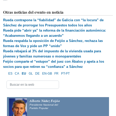
Otras noticias del evento en noticia
Rueda contrapone la “fiabilidad” de Galicia con “la locura” de
Sánchez de prorrogar los Presupuestos todos los años
Rueda pide “abrir ya” la reforma de la financiación autonómica:
“Acabaremos llegando a un acuerdo”
Rueda respalda la oposición de Feijóo a Sánchez, rechaza las
formas de Vox y pide un PP “unido”
Rueda rebajará al 3% del impuesto de la vivienda usada para
jóvenes y familias numerosas o monoparentales
Feijóo comparte el “estupor” del juez con Ábalos y apela a los
socios para que retiren su “confianza” a Sánchez
ES
CA
EU
GL
DE
EN-GB
FR
PT-PT
Alberto Núñez Feijóo
Presidente Nacional del
Partido Popular