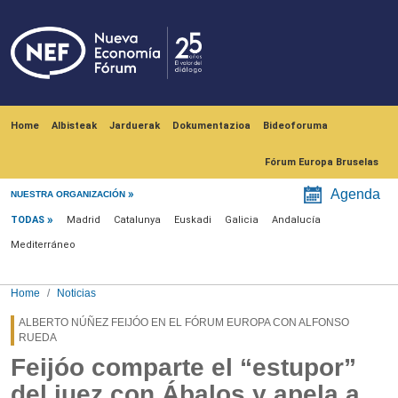
Skip to main content
Navegación principal
Home
Albisteak
Jarduerak
Dokumentazioa
Bideoforuma
Fórum Europa Bruselas
Menú noticias
Agenda
NUESTRA ORGANIZACIÓN
TODAS
Madrid
Catalunya
Euskadi
Galicia
Andalucía
Mediterráneo
Home
Noticias
ALBERTO NÚÑEZ FEIJÓO EN EL FÓRUM EUROPA CON ALFONSO
RUEDA
Feijóo comparte el “estupor”
del juez con Ábalos y apela a