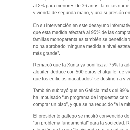
al 3% para menores de 36 años, familias nume
vivienda de segunda mano, y una supresión en 
En su intervención en este desayuno informa
que esta medida afectará al 95% de las compra
familias monoparentales también se beneficiar
no ha aprobado “ninguna medida a nivel estatal
más grande”.
Remarcó que la Xunta ya bonifica al 75% la adqu
alquiler, deduce con 500 euros el alquiler de 
que los edificios inacabados” se destinen a viv
También subrayó que en Galicia “más del 99% d
ha impulsado “un programa de impuestos cero e
comprar un piso”, y que se ha reducido “a la mi
El presidente gallego se mostró convencido de q
“un problema fundamental” para la sociedad. R
situación en la que “la vivienda sea un artículo