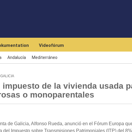
Skip to main content
okumentation
Videofórum
a
Andalucía
Mediterráneo
GALICIA
 impuesto de la vivienda usada p
erosas o monoparentales
nta de Galicia, Alfonso Rueda, anunció en el Fórum Europa que
 del Impuesto sobre Transmisiones Patrimoniales (ITP) del 8%