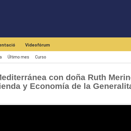
Skip to main content
ntació
Videofórum
a
Último mes
Curso
editerránea con doña Ruth Meri
ienda y Economía de la Generalit