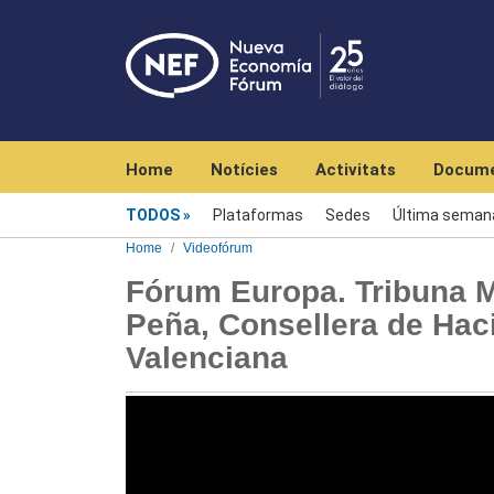
Navegación principal
Home
Notícies
Activitats
Docume
Videofórum
TODOS
Plataformas
Sedes
Última seman
Home
Videofórum
Fórum Europa. Tribuna M
Peña, Consellera de Hac
Valenciana