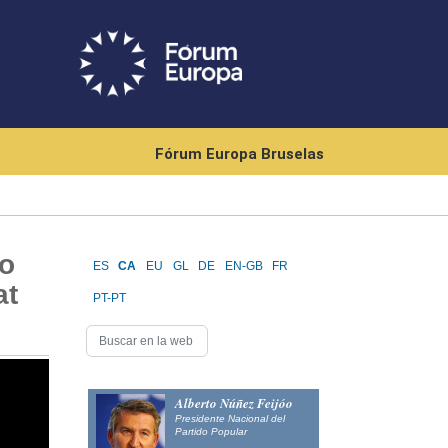
Fórum Europa Bruselas
no
ES
CA
EU
GL
DE
EN-GB
FR
at
PT-PT
Alberto Núñez Feijóo
Presidente Nacional del
Partido Popular