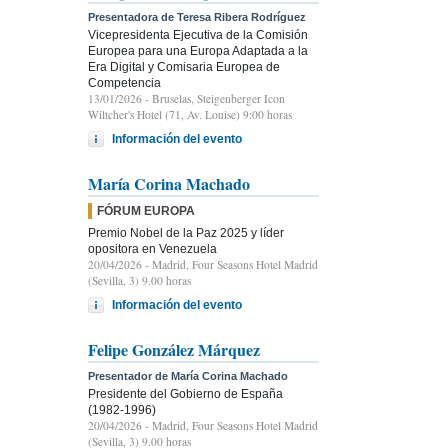
Presentadora de Teresa Ribera Rodríguez
Vicepresidenta Ejecutiva de la Comisión
Europea para una Europa Adaptada a la
Era Digital y Comisaria Europea de
Competencia
13/01/2026
- Bruselas, Steigenberger Icon
Wiltcher's Hotel (71, Av. Louise) 9:00 horas
Información del evento
María Corina Machado
FÓRUM EUROPA
Premio Nobel de la Paz 2025 y líder
opositora en Venezuela
20/04/2026
- Madrid, Four Seasons Hotel Madrid
(Sevilla, 3) 9.00 horas
Información del evento
Felipe González Márquez
Presentador de María Corina Machado
Presidente del Gobierno de España
(1982-1996)
20/04/2026
- Madrid, Four Seasons Hotel Madrid
(Sevilla, 3) 9.00 horas