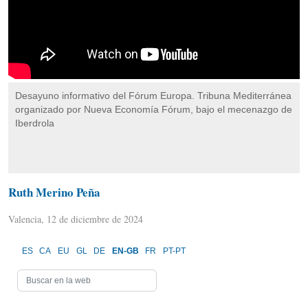
Desayuno informativo del Fórum Europa. Tribuna Mediterránea
organizado por Nueva Economía Fórum, bajo el mecenazgo de
Iberdrola
Ruth Merino Peña
Valencia, 12 de diciembre de 2024
ES
CA
EU
GL
DE
EN-GB
FR
PT-PT