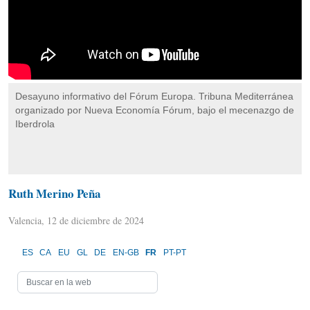
Desayuno informativo del Fórum Europa. Tribuna Mediterránea
organizado por Nueva Economía Fórum, bajo el mecenazgo de
Iberdrola
Ruth Merino Peña
Valencia, 12 de diciembre de 2024
ES
CA
EU
GL
DE
EN-GB
FR
PT-PT