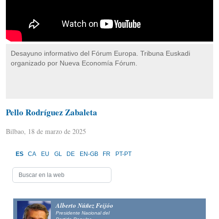
Desayuno informativo del Fórum Europa. Tribuna Euskadi
organizado por Nueva Economía Fórum.
Pello Rodríguez Zabaleta
Bilbao, 18 de marzo de 2025
ES
CA
EU
GL
DE
EN-GB
FR
PT-PT
Alberto Núñez Feijóo
Presidente Nacional del