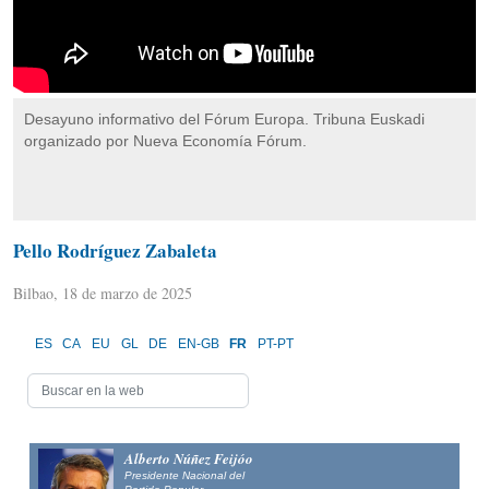
Desayuno informativo del Fórum Europa. Tribuna Euskadi
organizado por Nueva Economía Fórum.
Pello Rodríguez Zabaleta
Bilbao, 18 de marzo de 2025
ES
CA
EU
GL
DE
EN-GB
FR
PT-PT
Alberto Núñez Feijóo
Presidente Nacional del