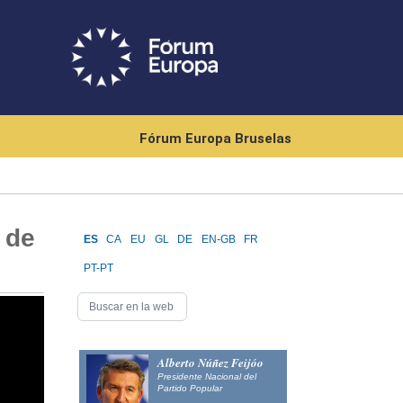
Fórum Europa Bruselas
 de
ES
CA
EU
GL
DE
EN-GB
FR
PT-PT
Alberto Núñez Feijóo
Presidente Nacional del
Partido Popular