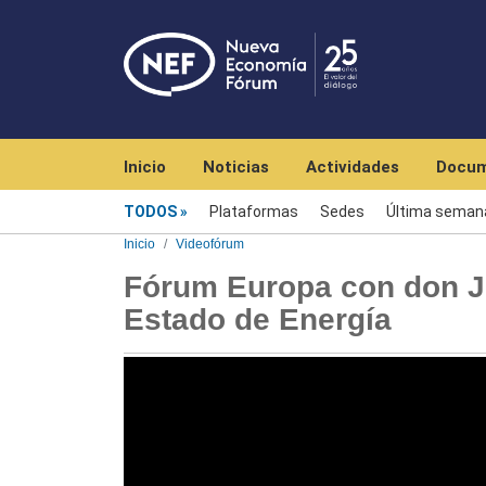
Navegación principal
Inicio
Noticias
Actividades
Docum
Videofórum
TODOS
Plataformas
Sedes
Última seman
Inicio
Videofórum
Fórum Europa con don Jo
Estado de Energía