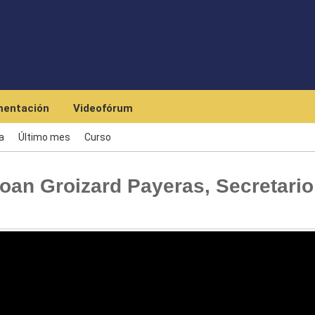
Pasar al contenido principal
entación
Videofórum
a
Último mes
Curso
an Groizard Payeras, Secretario