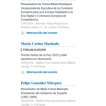
Presentadora de Teresa Ribera Rodríguez
Vicepresidenta Ejecutiva de la Comisión
Europea para una Europa Adaptada a la
Era Digital y Comisaria Europea de
Competencia
13/01/2026
- Bruselas, Steigenberger Icon
Wiltcher's Hotel (71, Av. Louise) 9:00 horas
Información del evento
María Corina Machado
FÓRUM EUROPA
Premio Nobel de la Paz 2025 y líder
opositora en Venezuela
20/04/2026
- Madrid, Four Seasons Hotel Madrid
(Sevilla, 3) 9.00 horas
Información del evento
Felipe González Márquez
Presentador de María Corina Machado
Presidente del Gobierno de España
(1982-1996)
20/04/2026
- Madrid, Four Seasons Hotel Madrid
(Sevilla, 3) 9.00 horas