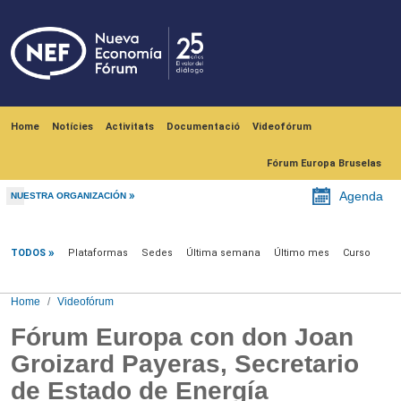
Skip to main content
Navegación principal
Home
Notícies
Activitats
Documentació
Videofórum
Fórum Europa Bruselas
Agenda
NUESTRA ORGANIZACIÓN
Videofórum
TODOS
Plataformas
Sedes
Última semana
Último mes
Curso
Home
Videofórum
Fórum Europa con don Joan
Groizard Payeras, Secretario
de Estado de Energía