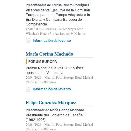
Presentadora de Teresa Ribera Rodríguez
Vicepresidenta Ejecutiva de la Comisión
Europea para una Europa Adaptada a la
Era Digital y Comisaria Europea de
Competencia
13/01/2026
- Bruselas, Steigenberger Icon
Wiltcher's Hotel (71, Av. Louise) 9:00 horas
Información del evento
María Corina Machado
FÓRUM EUROPA
Premio Nobel de la Paz 2025 y líder
opositora en Venezuela
20/04/2026
- Madrid, Four Seasons Hotel Madrid
(Sevilla, 3) 9.00 horas
Información del evento
Felipe González Márquez
Presentador de María Corina Machado
Presidente del Gobierno de España
(1982-1996)
20/04/2026
- Madrid, Four Seasons Hotel Madrid
(Sevilla, 3) 9.00 horas