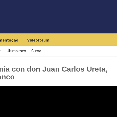
Skip to main content
mentação
Videofórum
a
Último mes
Curso
ía con don Juan Carlos Ureta,
anco