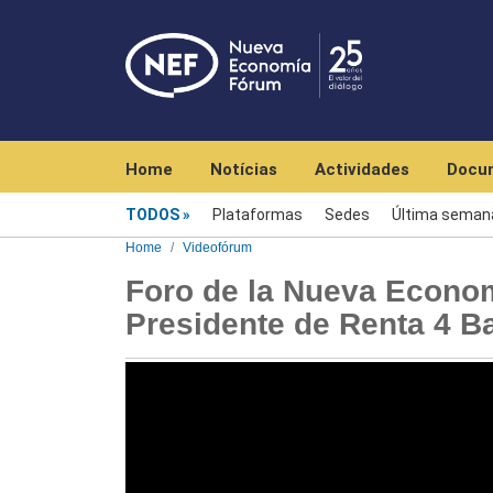
Navegación principal
Home
Notícias
Actividades
Docu
Videofórum
TODOS
Plataformas
Sedes
Última seman
Home
Videofórum
Foro de la Nueva Econom
Presidente de Renta 4 B