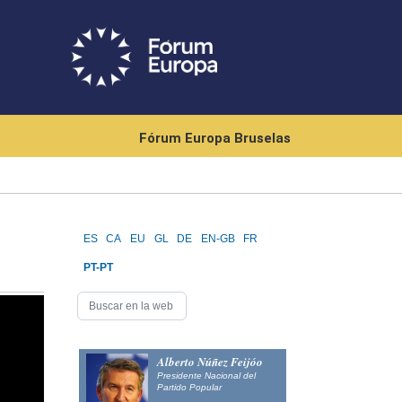
Fórum Europa Bruselas
ES
CA
EU
GL
DE
EN-GB
FR
PT-PT
Alberto Núñez Feijóo
Presidente Nacional del
Partido Popular