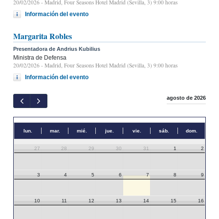
20/02/2026
- Madrid, Four Seasons Hotel Madrid (Sevilla, 3) 9:00 horas
Información del evento
Margarita Robles
Presentadora de Andrius Kubilius
Ministra de Defensa
20/02/2026
- Madrid, Four Seasons Hotel Madrid (Sevilla, 3) 9:00 horas
Información del evento
agosto de 2026
lun.
mar.
mié.
jue.
vie.
sáb.
dom.
27
28
29
30
31
1
2
3
4
5
6
7
8
9
10
11
12
13
14
15
16