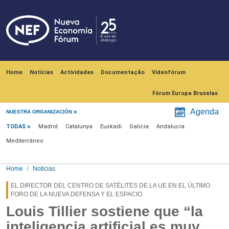
Skip to main content
Navegación principal
Home
Notícias
Actividades
Documentação
Videofórum
Fórum Europa Bruselas
Menú noticias
Agenda
NUESTRA ORGANIZACIÓN
TODAS
Madrid
Catalunya
Euskadi
Galicia
Andalucía
Mediterráneo
Home
Noticias
EL DIRECTOR DEL CENTRO DE SATÉLITES DE LA UE EN EL ÚLTIMO
FORO DE LA NUEVA DEFENSA Y EL ESPACIO
Louis Tillier sostiene que “la
inteligencia artificial es muy