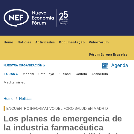
Skip to main content
Navegación principal
Home
Notícias
Actividades
Documentação
Videofórum
Fórum Europa Bruselas
Menú noticias
Agenda
NUESTRA ORGANIZACIÓN
TODAS
Madrid
Catalunya
Euskadi
Galicia
Andalucía
Mediterráneo
Home
Noticias
ENCUENTRO INFORMATIVO DEL FORO SALUD EN MADRID
Los planes de emergencia de
la industria farmacéutica