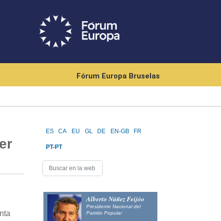
Fórum Europa Bruselas
ES
CA
EU
GL
DE
EN-GB
FR
er
PT-PT
Alberto Núñez Feijóo
Presidente Nacional del
nta
Partido Popular