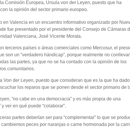
 la Comisión Europea, Ursula von der Leyen, puesto que ha
on la opinión del sector primario europeo.
o en Valencia en un encuentro informativo organizado por Nue
e fue presentado por el presidente del Consejo de Cámaras 
idad Valenciana, José Vicente Morata.
on terceros países o áreas comerciales como Mercosur, el pres
e son un “verdadero hándicap”, porque realmente no conlleva
odas las partes, ya que no se ha contado con la opinión de los
ros comunitarios.
a Von der Leyen, puesto que consideran que es la que ha dado
escuchar los reparos que se ponen desde el sector primario de 
Leyen, “no cabe en una democracia” y es más propia de una
” y ver en qué puede “colaborar”.
ceras partes deberían ser para “complementar” lo que se produ
“No cambiemos peces por naranjas o carne hormonada por la car