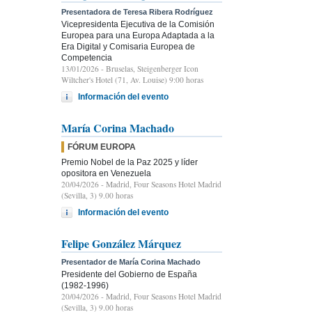
Presentadora de Teresa Ribera Rodríguez
Vicepresidenta Ejecutiva de la Comisión
Europea para una Europa Adaptada a la
Era Digital y Comisaria Europea de
Competencia
13/01/2026
- Bruselas, Steigenberger Icon
Wiltcher's Hotel (71, Av. Louise) 9:00 horas
Información del evento
María Corina Machado
FÓRUM EUROPA
Premio Nobel de la Paz 2025 y líder
opositora en Venezuela
20/04/2026
- Madrid, Four Seasons Hotel Madrid
(Sevilla, 3) 9.00 horas
Información del evento
Felipe González Márquez
Presentador de María Corina Machado
Presidente del Gobierno de España
(1982-1996)
20/04/2026
- Madrid, Four Seasons Hotel Madrid
(Sevilla, 3) 9.00 horas