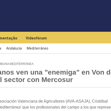
Skip to main content
mentação
Videofórum
a
Andalucía
Mediterráneo
RIBUNA MEDITERRÁNEA
ianos ven una "enemiga" en Von d
l sector con Mercosur
sociación Valenciana de Agricultores (AVA-ASAJA), Cristóbal
editerránea’ que los profesionales del campo a los que represe