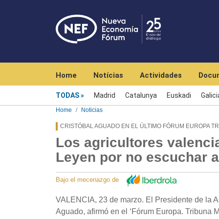
Navegación principal
Home
Notícias
Actividades
Docu
Menú noticias
TODAS
Madrid
Catalunya
Euskadi
Galici
Home
Noticias
CRISTÓBAL AGUADO EN EL ÚLTIMO FÓRUM EUROPA T
Los agricultores valenc
Leyen por no escuchar a
Bajo el mecenazgo de
VALENCIA, 23 de marzo. El Presidente de la A
Aguado, afirmó en el ‘Fórum Europa. Tribuna M