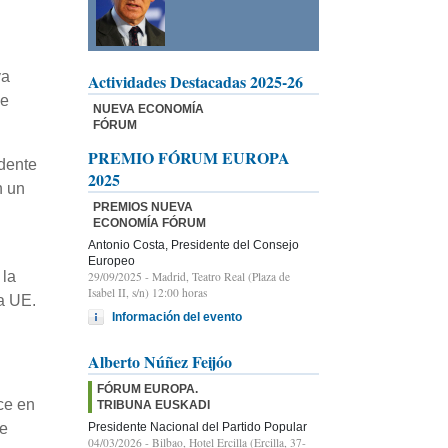
va
Actividades Destacadas 2025-26
de
NUEVA ECONOMÍA
FÓRUM
PREMIO FÓRUM EUROPA
idente
2025
n un
PREMIOS NUEVA
ECONOMÍA FÓRUM
Antonio Costa, Presidente del Consejo
Europeo
 la
29/09/2025
- Madrid, Teatro Real (Plaza de
Isabel II, s/n) 12:00 horas
la UE.
Información del evento
Alberto Núñez Feijóo
FÓRUM EUROPA.
ce en
TRIBUNA EUSKADI
Presidente Nacional del Partido Popular
ne
04/03/2026
- Bilbao, Hotel Ercilla (Ercilla, 37-